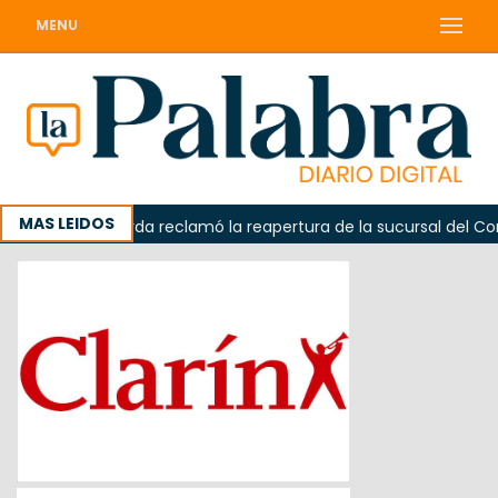
MENU
MAS LEIDOS
ada
Odarda reclamó la reapertura de la sucursal del Corr