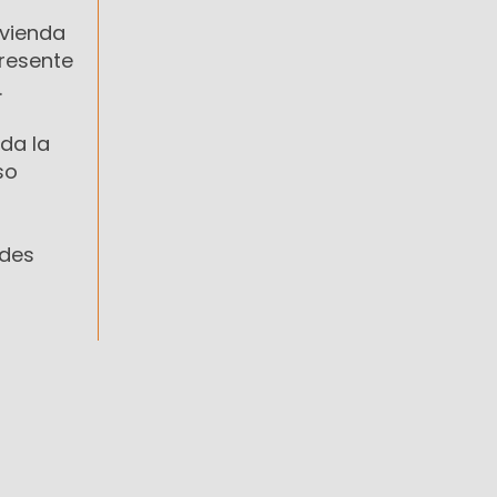
ivienda
presente
.
ada la
so
ides