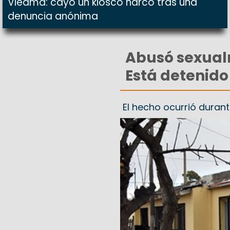
Viedma: cayó un kiosco narco tras una
denuncia anónima
Abusó sexualm
Está detenido
El hecho ocurrió duran