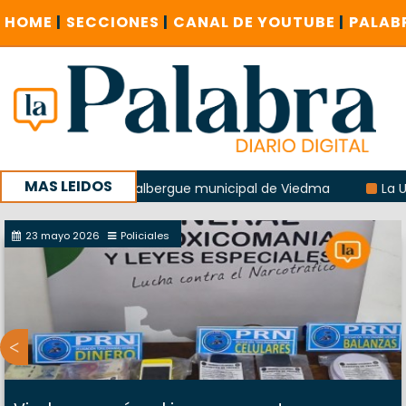
HOME
|
SECCIONES
|
CANAL DE YOUTUBE
|
PALAB
MAS LEIDOS
 explosión del albergue municipal de Viedma
La Unesco pi
a con un encuentro provincial en Roca
23 mayo 2026
Policiales