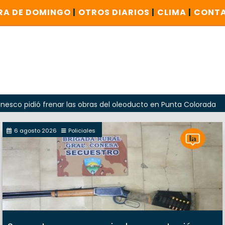
RA DE DOMINGO
|
OTROS DIARIOS
|
CLIMA
|
CONT
dió frenar las obras del oleoducto en Punta Colorada
Oda
6 agosto 2026
Policiales