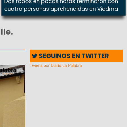
Dos robos en pocas horas terminaron con
cuatro personas aprehendidas en Viedma
le.
SEGUINOS EN TWITTER
Tweets por Diario La Palabra