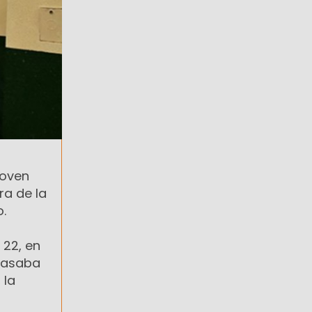
joven
ra de la
o.
 22, en
 pasaba
 la