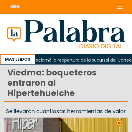
MENU
MAS LEIDOS
Odarda reclamó la reapertura de la sucursal del Correo Arg
Viedma: boqueteros
entraron al
Hipertehuelche
Se llevaron cuantiosas herramientas de valor