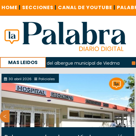
HOME
|
SECCIONES
|
CANAL DE YOUTUBE
|
PALAB
MAS LEIDOS
n la explosión del albergue municipal de Viedma
La Unesc
paña con un encuentro provincial en Roca
30 abril 2026
Policiales