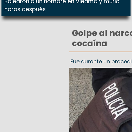
Balearon a un hombre en Viedma y murió
horas después
Golpe al narco
cocaína
Fue durante un proced