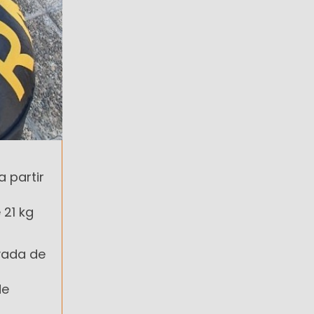
a partir
 21 kg
ivada de
de