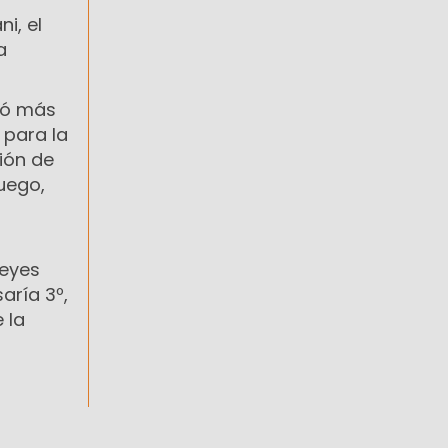
i, el
a
tó más
 para la
ión de
uego,
Leyes
aría 3º,
 la