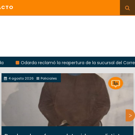
ACTO
Odarda reclamó la reapertura de la sucursal del Correo Argenti
4 agosto 2026
Policiales