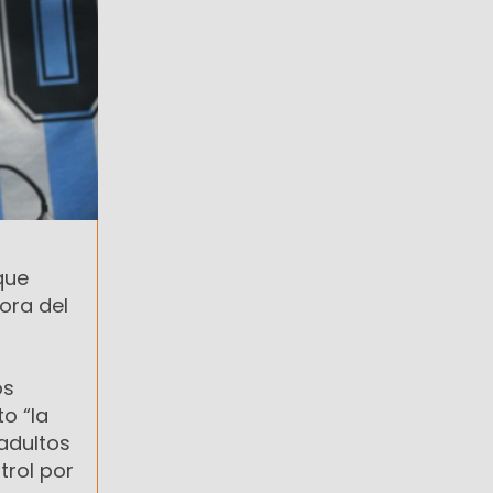
que
ora del
os
o “la
adultos
trol por