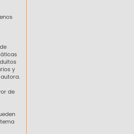
uenos
 de
máticas
dultos
rios y
 autora.
yor de
pueden
stema