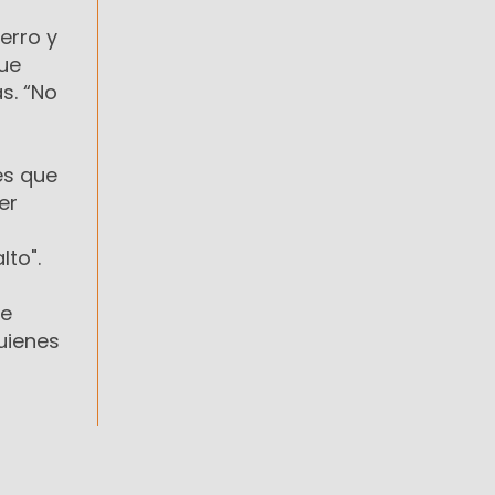
erro y
fue
s. “No
es que
er
lto".
ue
uienes