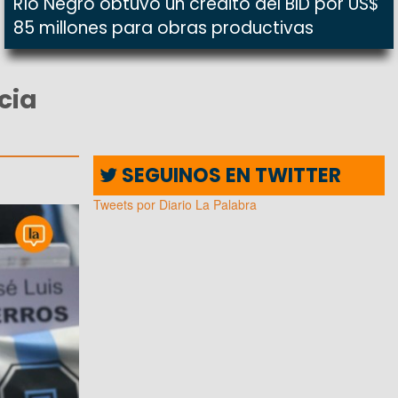
Río Negro obtuvo un crédito del BID por US$
85 millones para obras productivas
cia
SEGUINOS EN TWITTER
Tweets por Diario La Palabra