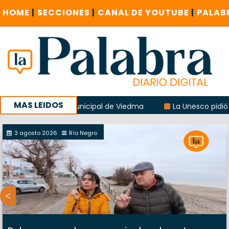
HOME
|
SECCIONES
|
CANAL DE YOUTUBE
|
PALAB
MAS LEIDOS
 albergue municipal de Viedma
La Unesco pidió frenar las
entro provincial en Roca
3 agosto 2026
Río Negro