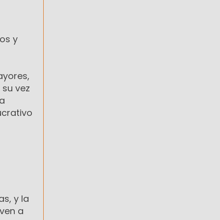
os y
ayores,
 su vez
sa
ucrativo
s, y la
iven a