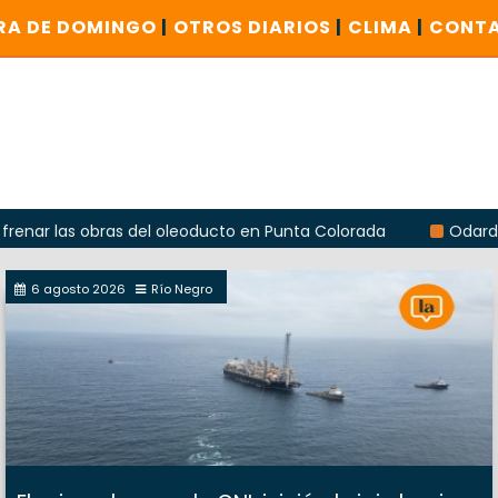
RA DE DOMINGO
|
OTROS DIARIOS
|
CLIMA
|
CONT
 obras del oleoducto en Punta Colorada
Odarda reclamó la
6 agosto 2026
Río Negro