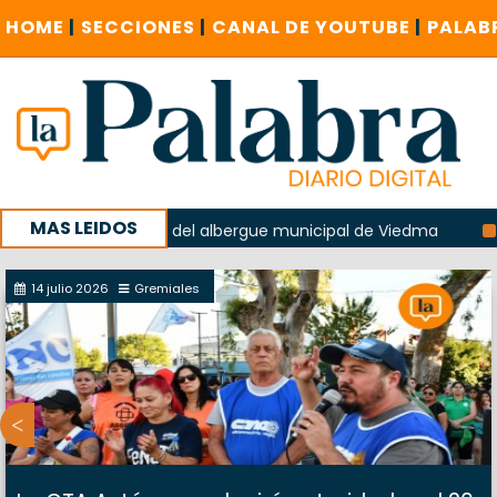
HOME
|
SECCIONES
|
CANAL DE YOUTUBE
|
PALAB
MAS LEIDOS
n la explosión del albergue municipal de Viedma
La Unesc
mpaña con un encuentro provincial en Roca
14 julio 2026
Gremiales