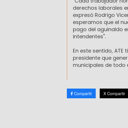
"Cada trabajador rio
derechos laborales e
expresó Rodrigo Vicen
esperamos que el nue
pago del aguinaldo en
intendentes".
En este sentido, ATE 
presidente que genera
municipales de todo e
Compartir
X Compartir