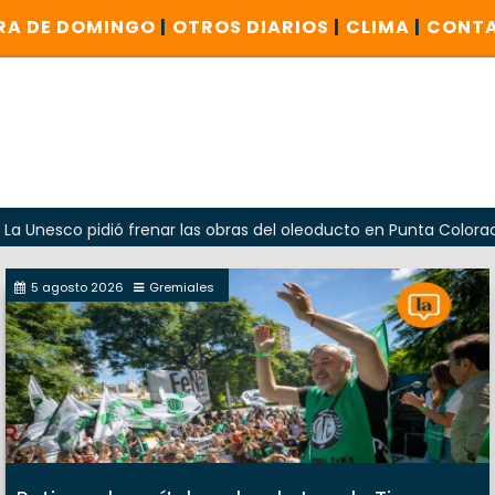
RA DE DOMINGO
|
OTROS DIARIOS
|
CLIMA
|
CONT
o pidió frenar las obras del oleoducto en Punta Colorada
5 agosto 2026
Gremiales