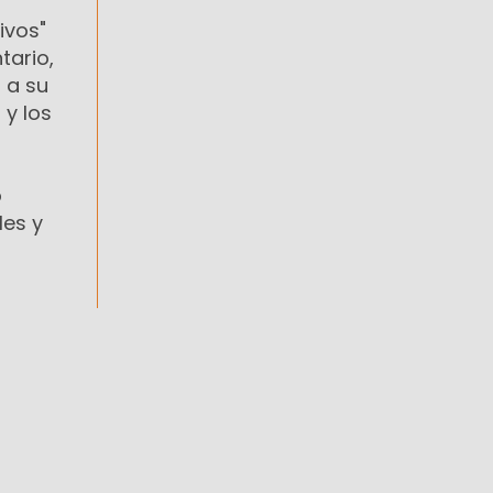
ivos"
tario,
 a su
 y los
o
les y