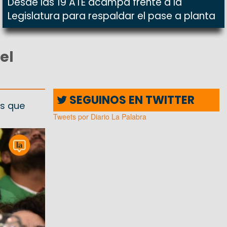
Desde las 19 ATE acampa frente a la
Legislatura para respaldar el pase a planta
el
SEGUINOS EN TWITTER
os que
Tweets por Diario La Palabra