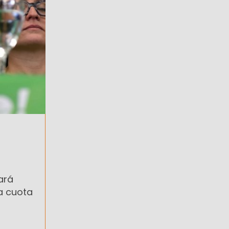
zará
a cuota