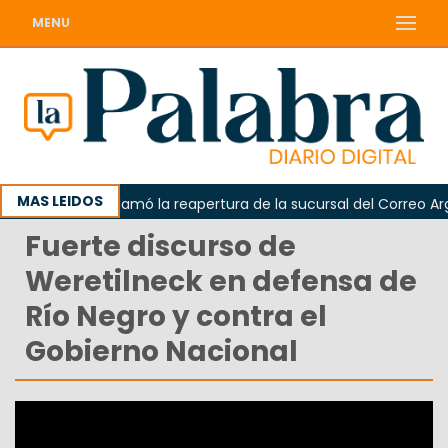
MENU
MAS LEIDOS
Odarda reclamó la reapertura de la sucursal del Correo Argent
Fuerte discurso de
Weretilneck en defensa de
Río Negro y contra el
Gobierno Nacional