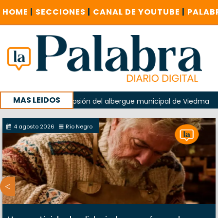
HOME
|
SECCIONES
|
CANAL DE YOUTUBE
|
PALAB
MAS LEIDOS
do en la explosión del albergue municipal de Viedma
La U
u campaña con un encuentro provincial en Roca
4 agosto 2026
Río Negro