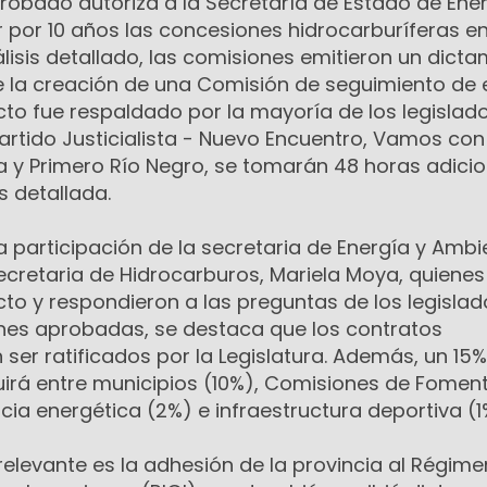
robado autoriza a la Secretaría de Estado de Ener
 por 10 años las concesiones hidrocarburíferas en
álisis detallado, las comisiones emitieron un dict
ye la creación de una Comisión de seguimiento de 
to fue respaldado por la mayoría de los legislado
artido Justicialista - Nuevo Encuentro, Vamos con
a y Primero Río Negro, se tomarán 48 horas adici
s detallada.
a participación de la secretaria de Energía y Ambi
secretaria de Hidrocarburos, Mariela Moya, quienes
to y respondieron a las preguntas de los legislad
ones aprobadas, se destaca que los contratos
er ratificados por la Legislatura. Además, un 15%
uirá entre municipios (10%), Comisiones de Foment
ia energética (2%) e infraestructura deportiva (1
elevante es la adhesión de la provincia al Régime