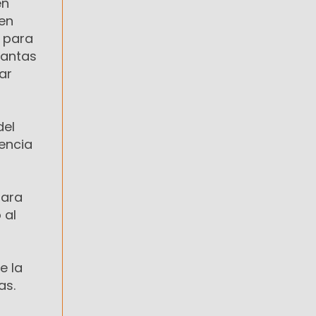
en
 en
s para
Dantas
ar
del
gencia
para
 al
e la
as.