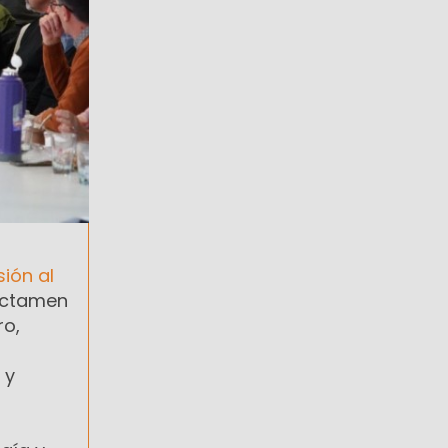
ión al
dictamen
ro,
 y