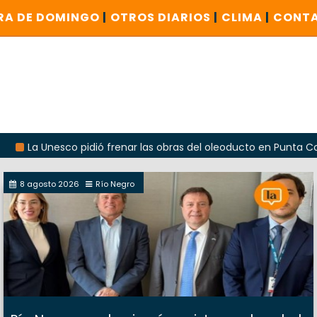
RA DE DOMINGO
|
OTROS DIARIOS
|
CLIMA
|
CONT
nesco pidió frenar las obras del oleoducto en Punta Colorada
8 agosto 2026
Río Negro