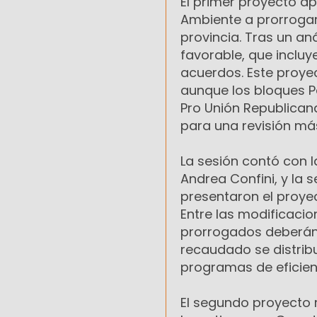
El primer proyecto ap
Ambiente a prorrogar
provincia. Tras un an
favorable, que inclu
acuerdos. Este proyec
aunque los bloques P
Pro Unión Republican
para una revisión má
La sesión contó con l
Andrea Confini, y la 
presentaron el proyec
Entre las modificaci
prorrogados deberán s
recaudado se distrib
programas de eficienc
El segundo proyecto r