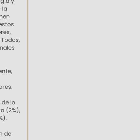
gía y
 la
amen
estos
res,
 Todos,
onales
ente,
ores.
 de lo
o (2%),
%).
n de