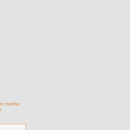
 en marcha
o