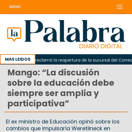
MENU
MAS LEIDOS
Odarda reclamó la reapertura de la sucursal del Correo Arg
Mango: “La discusión
sobre la educación debe
siempre ser amplia y
participativa”
El ex ministro de Educación opinó sobre los
cambios que impulsaría Weretilneck en