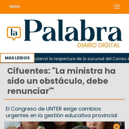
MENU
MAS LEIDOS
Odarda reclamó la reapertura de la sucursal del Correo Arge
Cifuentes: "La ministra ha
sido un obstáculo, debe
renunciar'"
El Congreso de UNTER exige cambios
urgentes en la gestión educativa provincial