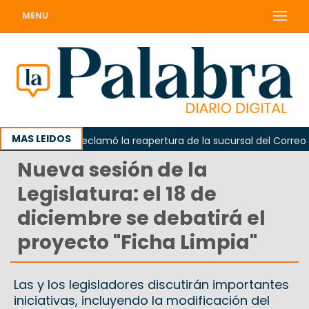
MENU
MAS LEIDOS
Odarda reclamó la reapertura de la sucursal del Correo Arg
Nueva sesión de la
Legislatura: el 18 de
diciembre se debatirá el
proyecto "Ficha Limpia"
Las y los legisladores discutirán importantes
iniciativas, incluyendo la modificación del