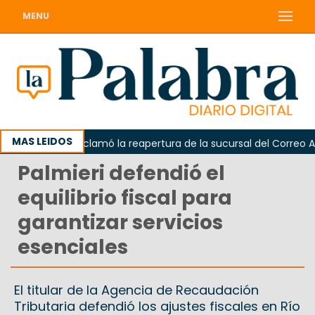
MENU
MAS LEIDOS
Odarda reclamó la reapertura de la sucursal del Correo Argent
Palmieri defendió el
equilibrio fiscal para
garantizar servicios
esenciales
El titular de la Agencia de Recaudación
Tributaria defendió los ajustes fiscales en Río