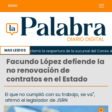
MENU
MAS LEIDOS
Odarda reclamó la reapertura de la sucursal del Correo Argen
Facundo López defiende la
no renovación de
contratos en el Estado
El que no cumplió con su trabajo, se va",
afirmó el legislador de JSRN