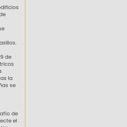
dificios
 de
se
sillos.
 9 de
tricos
a
das la
añas se
afío de
ecte el