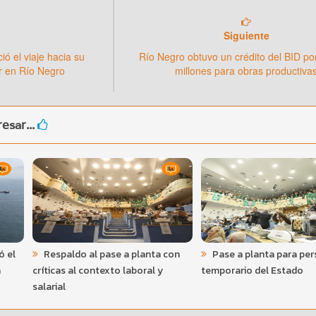
Siguiente
ió el viaje hacia su
Río Negro obtuvo un crédito del BID p
r en Río Negro
millones para obras productiva
esar...
ó el
Respaldo al pase a planta con
Pase a planta para per
a
críticas al contexto laboral y
temporario del Estado
salarial