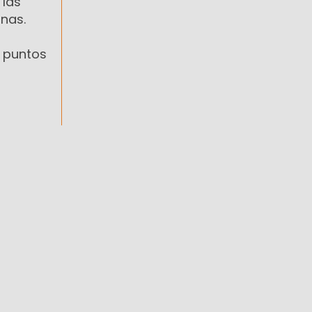
 las
nas.
s puntos