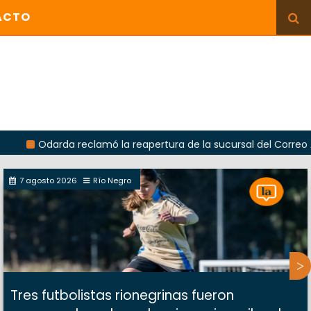
ACTO
Odarda reclamó la reapertura de la sucursal del Correo Argenti
7 agosto 2026
Río Negro
Tres futbolistas rionegrinas fueron