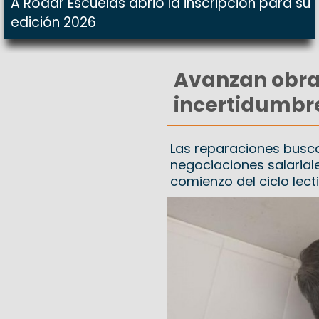
A Rodar Escuelas abrió la inscripción para su
edición 2026
Avanzan obras
incertidumbre 
Las reparaciones buscan
negociaciones salarial
comienzo del ciclo lect