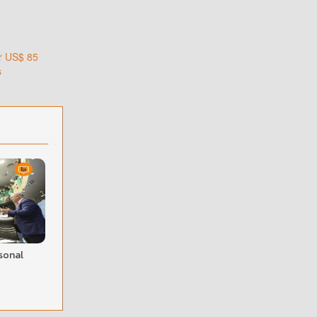
or US$ 85
s
sonal