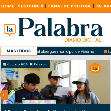
HOME
|
SECCIONES
|
CANAL DE YOUTUBE
|
PALAB
MAS LEIDOS
 la explosión del albergue municipal de Viedma
La Unesco
paña con un encuentro provincial en Roca
4 agosto 2026
Río Negro