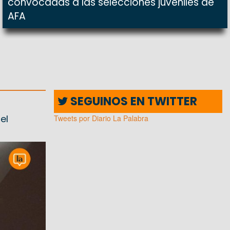
convocadas a las selecciones juveniles de
AFA
SEGUINOS EN TWITTER
el
Tweets por Diario La Palabra