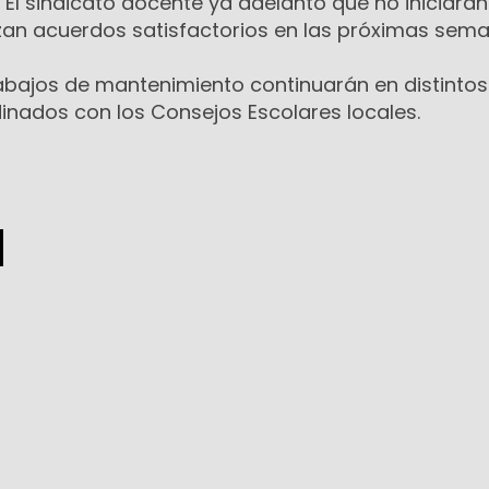
. El sindicato docente ya adelantó que no iniciarán
nzan acuerdos satisfactorios en las próximas sema
trabajos de mantenimiento continuarán en distinto
dinados con los Consejos Escolares locales.