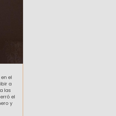
 en el
bir a
a las
erró el
nero y