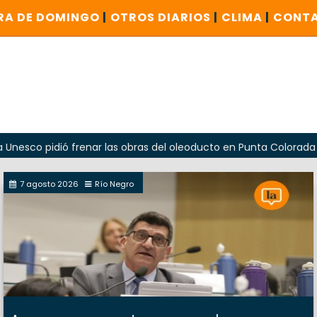
RA DE DOMINGO
|
OTROS DIARIOS
|
CLIMA
|
CONT
 pidió frenar las obras del oleoducto en Punta Colorada
7 agosto 2026
Río Negro