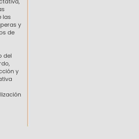
tativa,
as
 las
 peras y
os de
o del
rdo,
cción y
ativa
lización