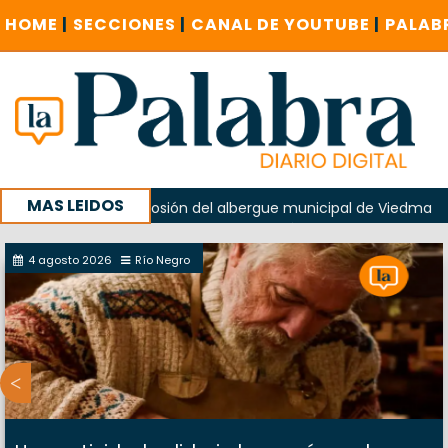
HOME
|
SECCIONES
|
CANAL DE YOUTUBE
|
PALAB
MAS LEIDOS
do en la explosión del albergue municipal de Viedma
La U
 Cuentas investigue contratación de baños de la Feria
4 agosto 2026
Río Negro