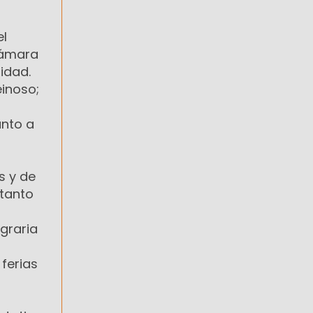
el
Cámara
tidad.
einoso;
unto a
s y de
 tanto
graria
ferias