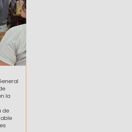
General
de
n la
a de
table
res