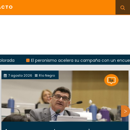
ACTO
El peronismo acelera su campaña con un encuentro provin
7 agosto 2026
Río Negro