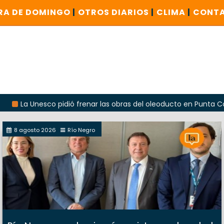
RA DE DOMINGO
|
OTROS DIARIOS
|
CLIMA
|
CONT
nesco pidió frenar las obras del oleoducto en Punta Colorada
8 agosto 2026
Río Negro