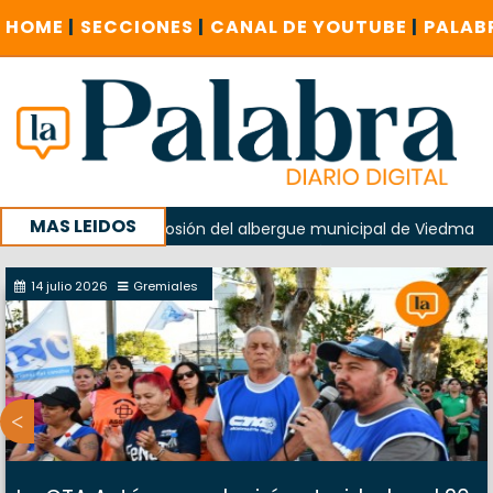
HOME
|
SECCIONES
|
CANAL DE YOUTUBE
|
PALAB
MAS LEIDOS
do en la explosión del albergue municipal de Viedma
La U
 Cuentas investigue contratación de baños de la Feria
14 julio 2026
Gremiales