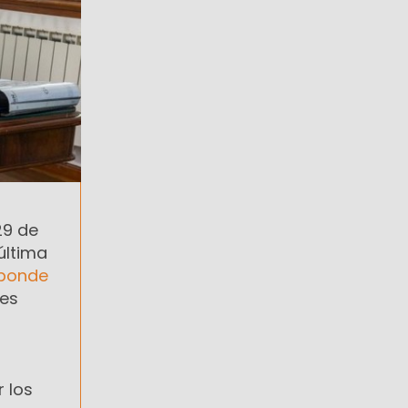
29 de
 última
ponde
res
 los