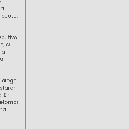
e
ta
 cuota,
ecutivo
, si
la
na
.
diálogo
estaron
. En
 retomar
cha