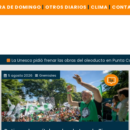
RA DE DOMINGO
|
OTROS DIARIOS
|
CLIMA
|
CONT
nesco pidió frenar las obras del oleoducto en Punta Colorada
5 agosto 2026
Gremiales