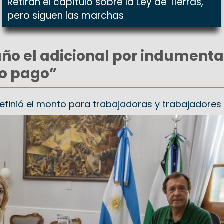
Retiran el capítulo sobre la Ley de Tierras,
pero siguen las marchas
 año el adicional por indumenta
lo pago”
definió el monto para trabajadoras y trabajadores