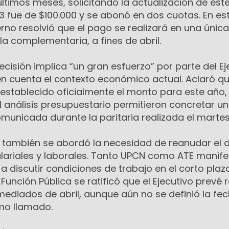
ltimos meses, solicitando la actualización de est
 fue de $100.000 y se abonó en dos cuotas. En es
rno resolvió que el pago se realizará en una única
la complementaria, a fines de abril.
ecisión implica “un gran esfuerzo” por parte del Ej
en cuenta el contexto económico actual. Aclaró que
establecido oficialmente el monto para este año, 
 análisis presupuestario permitieron concretar u
municada durante la paritaria realizada el martes
, también se abordó la necesidad de reanudar el 
lariales y laborales. Tanto UPCN como ATE manif
 a discutir condiciones de trabajo en el corto plazo
 Función Pública se ratificó que el Ejecutivo prevé
mediados de abril, aunque aún no se definió la fe
imo llamado.