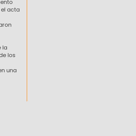
iento
 el acta
maron
 la
de los
 en una