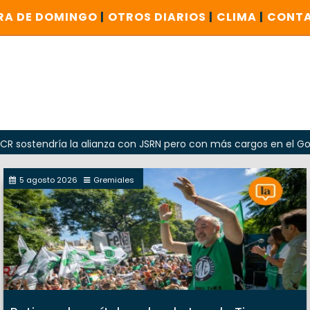
RA DE DOMINGO
|
OTROS DIARIOS
|
CLIMA
|
CONT
endría la alianza con JSRN pero con más cargos en el Gobierno
5 agosto 2026
Gremiales