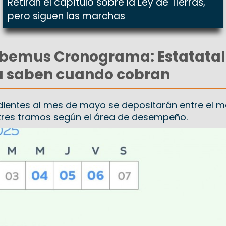
Retiran el capítulo sobre la Ley de Tierras,
pero siguen las marchas
Habemus Cronograma: Estatata
ya saben cuando cobran
dientes al mes de mayo se depositarán entre el m
n tres tramos según el área de desempeño.