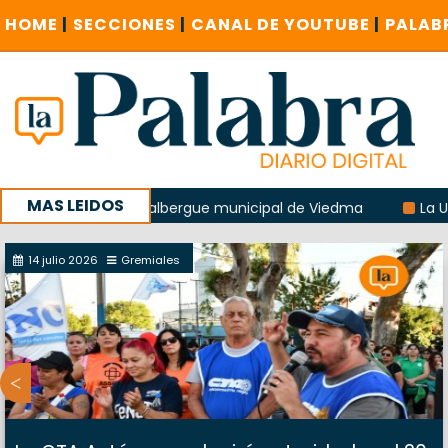
HOME
|
SECCIONES
|
CANAL DE YOUTUBE
|
PALAB
MAS LEIDOS
a explosión del albergue municipal de Viedma
La UCR sost
e la sucursal del Correo Argentino en Sierra Grande
14 julio 2026
Gremiales