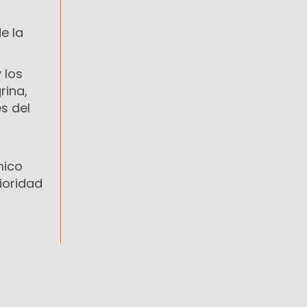
e la
 los
rina,
s del
mico
ioridad