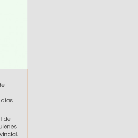
de
 días
l de
quienes
incial.