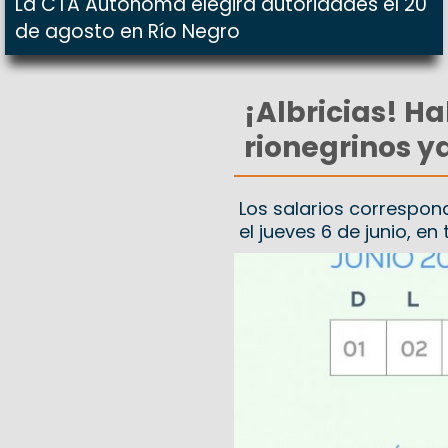
La CTA Autónoma elegirá autoridades el 20
de agosto en Río Negro
¡Albricias! 
rionegrinos 
Los salarios correspon
el jueves 6 de junio, e