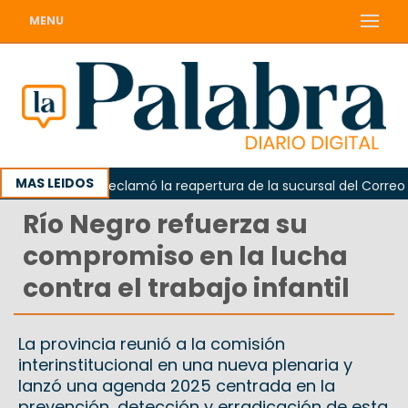
MENU
MAS LEIDOS
Odarda reclamó la reapertura de la sucursal del Correo Arge
Río Negro refuerza su
compromiso en la lucha
contra el trabajo infantil
La provincia reunió a la comisión
interinstitucional en una nueva plenaria y
lanzó una agenda 2025 centrada en la
prevención, detección y erradicación de esta