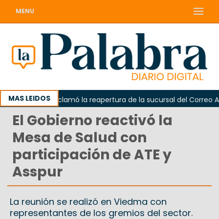
MENU
MAS LEIDOS
Odarda reclamó la reapertura de la sucursal del Correo Argen
El Gobierno reactivó la
Mesa de Salud con
participación de ATE y
Asspur
La reunión se realizó en Viedma con
representantes de los gremios del sector.