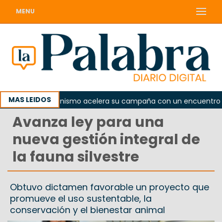
MENU
MAS LEIDOS
El peronismo acelera su campaña con un encuentro provin
Avanza ley para una
nueva gestión integral de
la fauna silvestre
Obtuvo dictamen favorable un proyecto que
promueve el uso sustentable, la
conservación y el bienestar animal