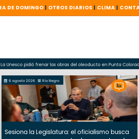
RA DE DOMINGO
|
OTROS DIARIOS
|
CLIMA
|
CONT
pidió frenar las obras del oleoducto en Punta Colorada
6 agosto 2026
Río Negro
Sesiona la Legislatura: el oficialismo busca