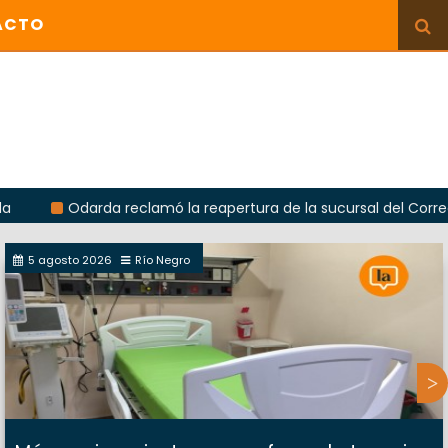
ACTO
Odarda reclamó la reapertura de la sucursal del Correo Argentin
5 agosto 2026
Río Negro