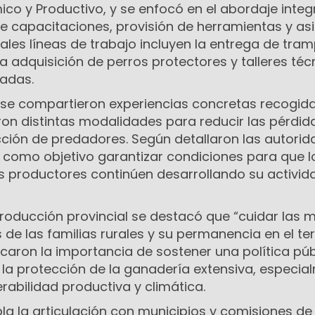
co y Productivo, y se enfocó en el abordaje integ
e capacitaciones, provisión de herramientas y asi
pales líneas de trabajo incluyen la entrega de tram
a adquisición de perros protectores y talleres téc
adas.
 se compartieron experiencias concretas recogida
uaron distintas modalidades para reducir las pérdid
ción de predadores. Según detallaron las autorid
n como objetivo garantizar condiciones para que l
productores continúen desarrollando su activida
Producción provincial se destacó que “cuidar las 
 de las familias rurales y su permanencia en el terr
caron la importancia de sostener una política púb
 la protección de la ganadería extensiva, especia
rabilidad productiva y climática.
a la articulación con municipios y comisiones de