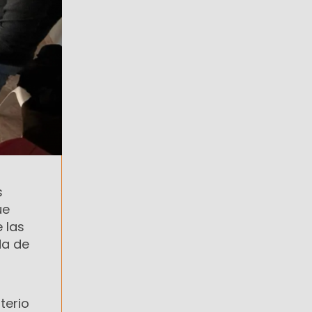
s
ue
 las
da de
terio