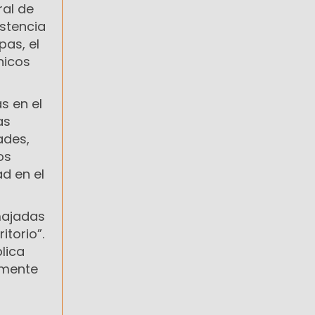
ral de
stencia
pas, el
nicos
s en el
as
ades,
os
d en el
majadas
itorio”.
lica
lmente