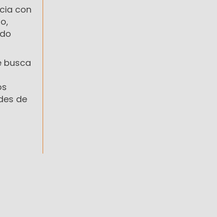
cia con
o,
ndo
e busca
os
des de