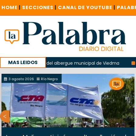
HOME
|
SECCIONES
|
CANAL DE YOUTUBE
|
PALAB
MAS LEIDOS
 la explosión del albergue municipal de Viedma
La Unesco 
aña con un encuentro provincial en Roca
3 agosto 2026
Río Negro