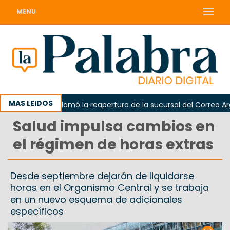
MENU
MAS LEIDOS
Odarda reclamó la reapertura de la sucursal del Correo Argent
Salud impulsa cambios en
el régimen de horas extras
Desde septiembre dejarán de liquidarse
horas en el Organismo Central y se trabaja
en un nuevo esquema de adicionales
específicos