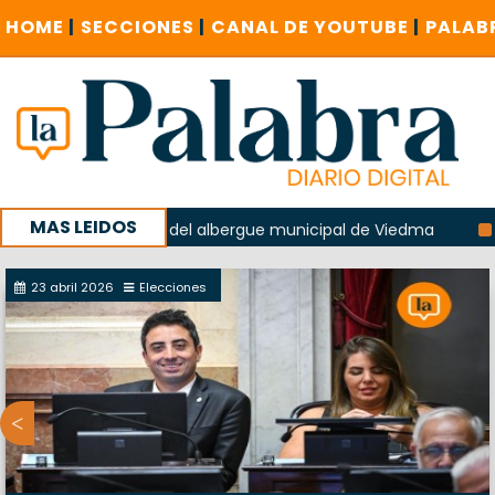
HOME
|
SECCIONES
|
CANAL DE YOUTUBE
|
PALAB
MAS LEIDOS
 la explosión del albergue municipal de Viedma
La Unesco
paña con un encuentro provincial en Roca
23 abril 2026
Elecciones