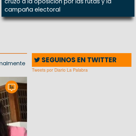
cruzó a la oposición por las rutas y la
campaña electoral
SEGUINOS EN TWITTER
ormalmente
Tweets por Diario La Palabra