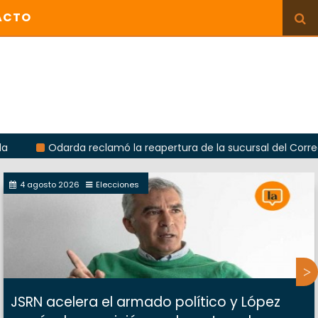
ACTO
Odarda reclamó la reapertura de la sucursal del Correo Argenti
4 agosto 2026
Elecciones
JSRN acelera el armado político y López