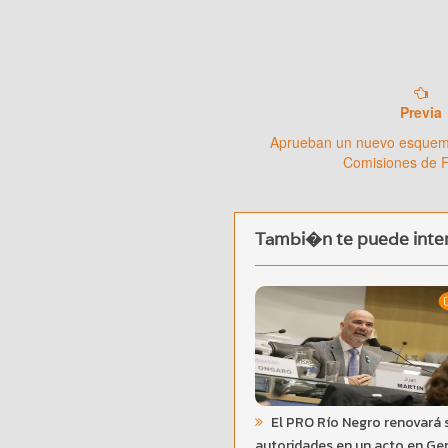
Previa
Aprueban un nuevo esquema
Comisiones de 
Tambi�n te puede inter
El PRO Río Negro renovará 
autoridades en un acto en Ge