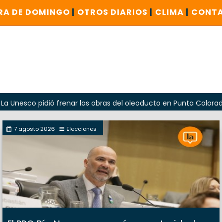
RA DE DOMINGO
|
OTROS DIARIOS
|
CLIMA
|
CONT
 pidió frenar las obras del oleoducto en Punta Colorada
7 agosto 2026
Elecciones