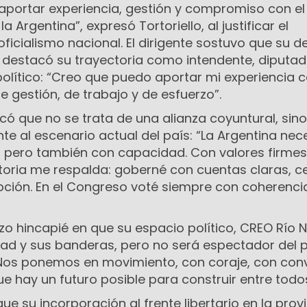
portar experiencia, gestión y compromiso con el
 Argentina”, expresó Tortoriello, al justificar el
cialismo nacional. El dirigente sostuvo que su d
y destacó su trayectoria como intendente, diputa
 político: “Creo que puedo aportar mi experiencia
 gestión, de trabajo y de esfuerzo”.
có que no se trata de una alianza coyuntural, sin
te al escenario actual del país: “La Argentina nec
e, pero también con capacidad. Con valores firmes
storia me respalda: goberné con cuentas claras, c
upción. En el Congreso voté siempre con coherenci
izo hincapié en que su espacio político, CREO Río 
ad y sus banderas, pero no será espectador del 
Nos ponemos en movimiento, con coraje, con con
ue hay un futuro posible para construir entre todos
ue su incorporación al frente libertario en la prov