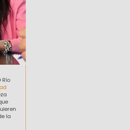
O Río
tad
eza
 que
uieren
de la