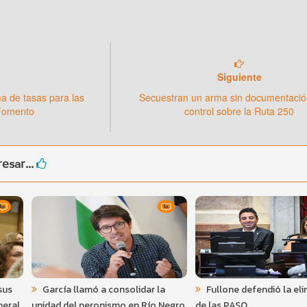
Siguiente
 de tasas para las
Secuestran un arma sin documentació
Fomento
control sobre la Ruta 250
esar...
sus
García llamó a consolidar la
Fullone defendió la el
neral
unidad del peronismo en Río Negro
de las PASO