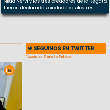
Nilda Nervi y los tres creadores de la Regata
fueron declarados ciudadanos ilustres
SEGUINOS EN TWITTER
Tweets por Diario La Palabra