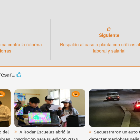
Siguiente
dma contra la reforma
Respaldo al pase a planta con críticas a
ierras
laboral y salarial
esar...
o del
A Rodar Escuelas abrió la
Secuestraron un auto 
obras
inscripción para su edición 2026
detectar maniobras pelig