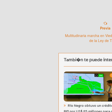
Previa
Multitudinaria marcha en Vie
de la Ley de T
Tambi�n te puede inter
Río Negro obtuvo un crédit
BID por US$ 85 millones para 