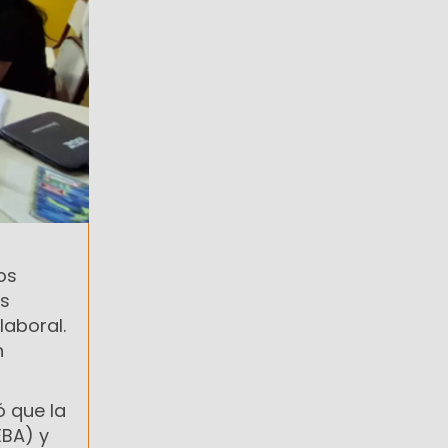
os
s
laboral.
n
ó que la
EBA) y