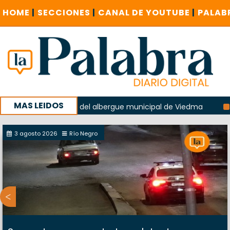
HOME
|
SECCIONES
|
CANAL DE YOUTUBE
|
PALAB
MAS LEIDOS
 la explosión del albergue municipal de Viedma
La Unesco
paña con un encuentro provincial en Roca
3 agosto 2026
Río Negro