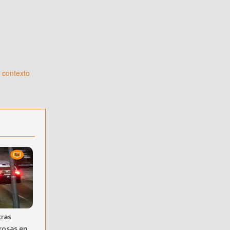
l contexto
tras
rosas en