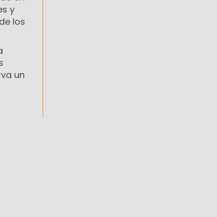
es y
de los
a
s
rva un