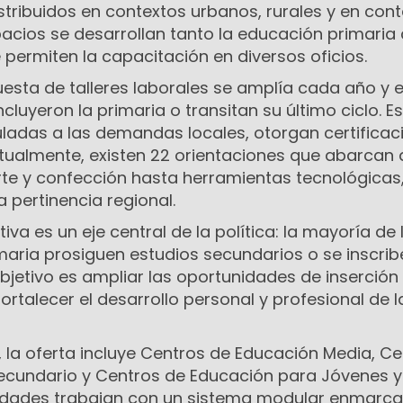
stribuidos en contextos urbanos, rurales y en con
spacios se desarrollan tanto la educación primari
e permiten la capacitación en diversos oficios.
uesta de talleres laborales se amplía cada año y 
cluyeron la primaria o transitan su último ciclo. E
uladas a las demandas locales, otorgan certificac
Actualmente, existen 22 orientaciones que abarcan
rte y confección hasta herramientas tecnológicas
a pertinencia regional.
va es un eje central de la política: la mayoría de 
maria prosiguen estudios secundarios o se inscrib
 objetivo es ampliar las oportunidades de inserción 
ortalecer el desarrollo personal y profesional de l
o, la oferta incluye Centros de Educación Media, C
Secundario y Centros de Educación para Jóvenes y
lidades trabajan con un sistema modular enmarc