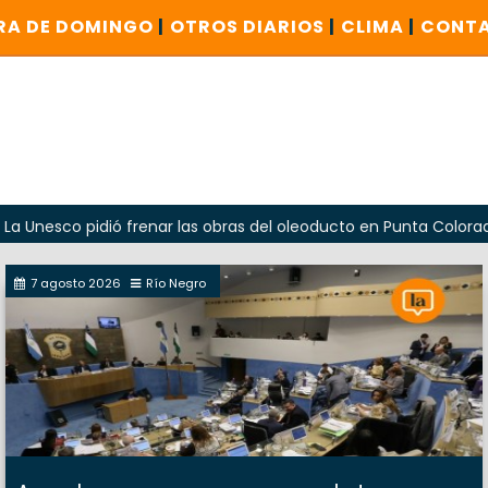
RA DE DOMINGO
|
OTROS DIARIOS
|
CLIMA
|
CONT
 pidió frenar las obras del oleoducto en Punta Colorada
7 agosto 2026
Río Negro