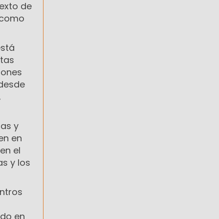
texto de
a como
está
stas
iones
 desde
,
las y
en en
en el
as y los
entros
ado en