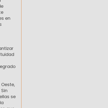
a
de
te
es en
s
antizar
atuidad
ntegrado
 Oeste,
 Sin
ellas se
la