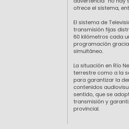
advertencia “no hay s
ofrece el sistema, ent
El sistema de Televis
transmisión fijas di
60 kilómetros cada u
programación gracias 
simultáneo.
La situación en Río N
terrestre como a la sa
para garantizar la de
contenidos audiovisua
sentido, que se adop
transmisión y garanti
provincial.