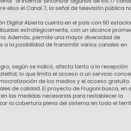
eñal” al intentar sintonizar algunos de los 17 cana
re ellos el Canal 7, la señal de televisión pública n
ión Digital Abierta cuenta en el país con 90 estaci
stribuidas estratégicamente, con un alcance prome
na. Además, permite una mayor diversidad de
a la posibilidad de transmitir varios canales en
egro, según se indicó, afecta tanto a la recepción
telital, lo que limita el acceso a un servicio conc
mocratización de los medios y el acceso gratuito
les de calidad. El proyecto de Frugoni busca, en 
ten las medidas necesarias para restablecer la
zar la cobertura plena del sistema en todo el terri