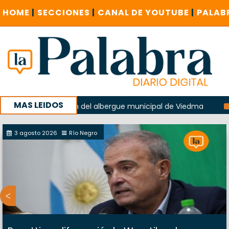
HOME
|
SECCIONES
|
CANAL DE YOUTUBE
|
PALAB
MAS LEIDOS
 la explosión del albergue municipal de Viedma
La Unesco
paña con un encuentro provincial en Roca
3 agosto 2026
Río Negro