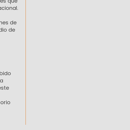
les que
acional.
ones de
dio de
ebido
 a
este
torio