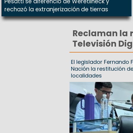
Pesatti se diferenció de Weretilneck y
rechazó la extranjerización de tierras
Reclaman la r
Televisión Dig
El legislador Fernando 
Nación la restitución d
localidades