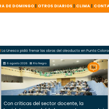
RA DE DOMINGO
|
OTROS DIARIOS
|
CLIMA
|
CONT
 pidió frenar las obras del oleoducto en Punta Colorada
6 agosto 2026
Río Negro
Con críticas del sector docente, la