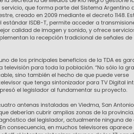
ue la Secretaría de Medios de Río Negro gestione l
l servicio, que forma parte del Sistema Argentino 
restre, creado en 2009 mediante el decreto 1148. Es
l estándar ISDB-T, permite acceder a transmision
mejor calidad de imagen y sonido, y ofrece servicio
plementan la recepción tradicional de señales de
no de los principales beneficios de la TDA es gar
a televisión para toda la población. “No sólo la gr
cable, sino también el hecho de que puede verse
levisor que tenga sintonizador para TV Digital i
presó el legislador al fundamentar su proyecto.
 cuatro antenas instaladas en Viedma, San Antonio
que deberían cubrir amplias zonas de la provincia.
gnóstico del legislador, actualmente ninguna de 
 En consecuencia, en muchos televisores aparece 