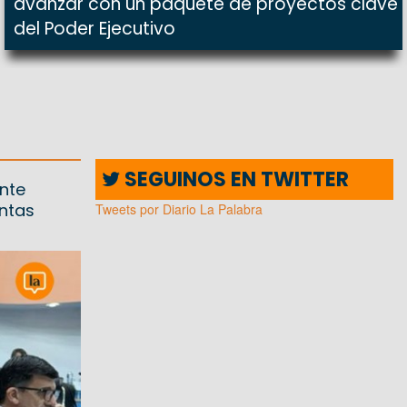
avanzar con un paquete de proyectos clave
del Poder Ejecutivo
SEGUINOS EN TWITTER
ante
intas
Tweets por Diario La Palabra