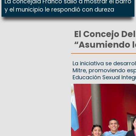
La concejala Franco salió a mostrar el barro
y el municipio le respondió con dureza
El Concejo De
“Asumiendo la
La iniciativa se desarr
Mitre, promoviendo espa
Educación Sexual Integr