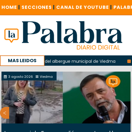
HOME
|
SECCIONES
|
CANAL DE YOUTUBE
|
PALAB
MAS LEIDOS
n la explosión del albergue municipal de Viedma
La Unesco
paña con un encuentro provincial en Roca
3 agosto 2026
Viedma