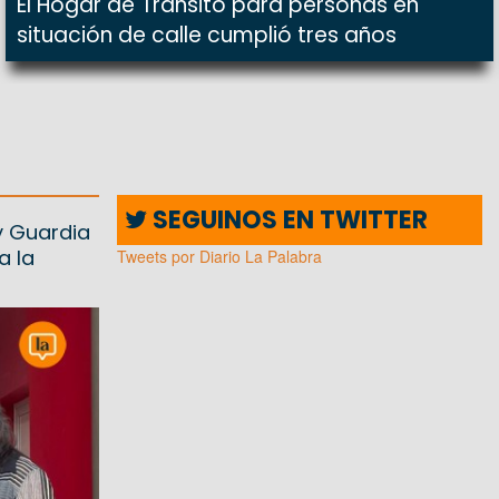
El Hogar de Tránsito para personas en
situación de calle cumplió tres años
o
SEGUINOS EN TWITTER
y Guardia
a la
Tweets por Diario La Palabra