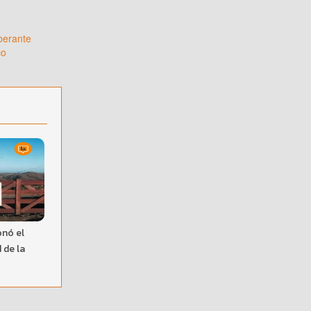
iberante
co
onó el
 de la