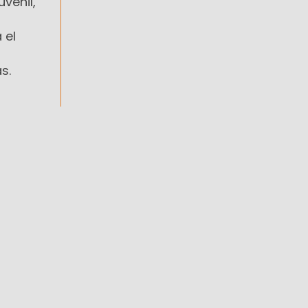
venil,
 el
a
s.