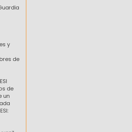
 Guardia
es y
ibres de
ESI
tos de
e un
cada
ESI: