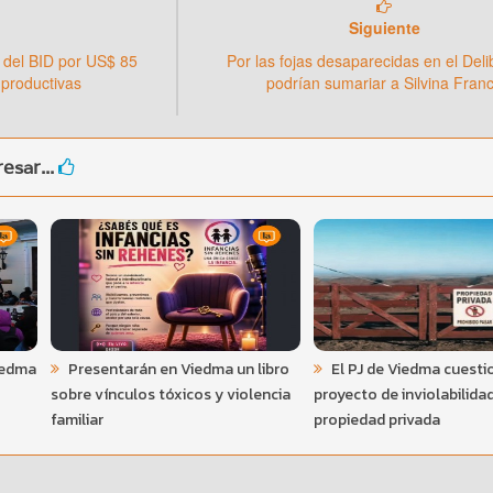
Siguiente
 del BID por US$ 85
Por las fojas desaparecidas en el Del
 productivas
podrían sumariar a Silvina Fran
esar...
iedma
Presentarán en Viedma un libro
El PJ de Viedma cuesti
sobre vínculos tóxicos y violencia
proyecto de inviolabilidad
familiar
propiedad privada