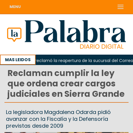
MENU
MAS LEIDOS
Odarda reclamó la reapertura de la sucursal del Correo Arg
Reclaman cumplir la ley
que ordena crear cargos
judiciales en Sierra Grande
La legisladora Magdalena Odarda pidió
avanzar con la Fiscalía y la Defensoría
previstas desde 2009