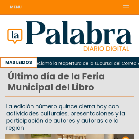
MENU
MAS LEIDOS
Odarda reclamó la reapertura de la sucursal del Correo Arge
Último día de la Feria
Municipal del Libro
La edición número quince cierra hoy con
actividades culturales, presentaciones y la
participación de autores y autoras de la
región