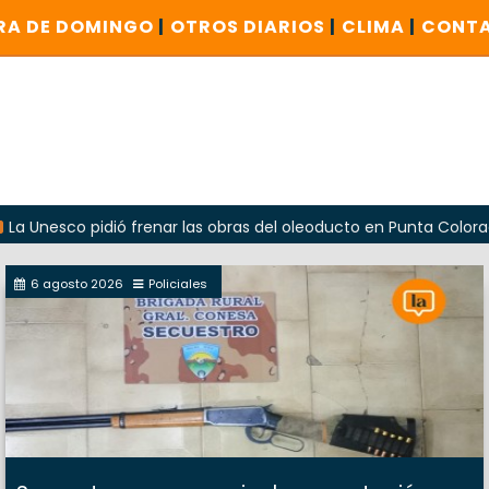
RA DE DOMINGO
|
OTROS DIARIOS
|
CLIMA
|
CONT
o pidió frenar las obras del oleoducto en Punta Colorada
6 agosto 2026
Policiales