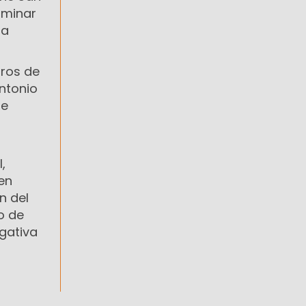
rminar
ra
tros de
Antonio
ue
,
en
n del
o de
igativa