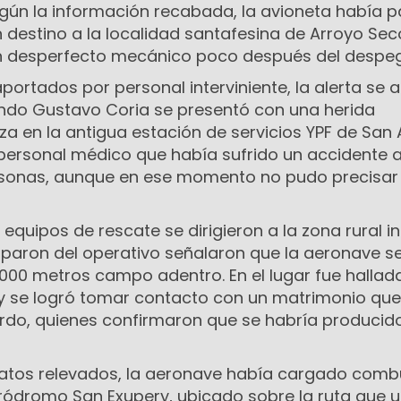
gún la información recabada, la avioneta había p
 destino a la localidad santafesina de Arroyo Sec
n desperfecto mecánico poco después del despe
ortados por personal interviniente, la alerta se a
uando Gustavo Coria se presentó con una herida
a en la antigua estación de servicios YPF de San 
l personal médico que había sufrido un accidente 
rsonas, aunque en ese momento no pudo precisar 
equipos de rescate se dirigieron a la zona rural i
paron del operativo señalaron que la aeronave s
000 metros campo adentro. En el lugar fue hallada
 y se logró tomar contacto con un matrimonio que
rdo, quienes confirmaron que se habría producid
atos relevados, la aeronave había cargado combu
ródromo San Exupery, ubicado sobre la ruta que 