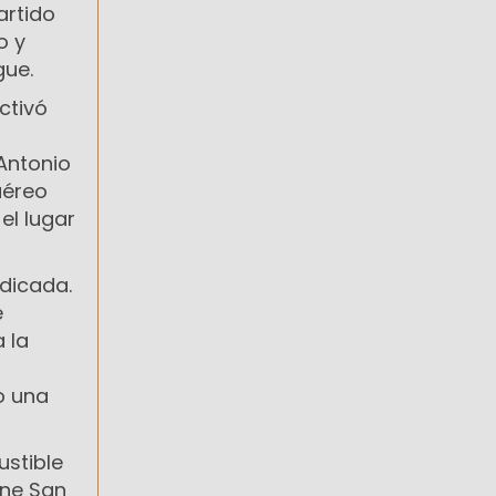
artido
o y
gue.
ctivó
Antonio
aéreo
el lugar
ndicada.
e
 la
o una
stible
une San