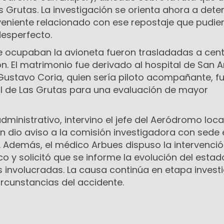
 Grutas. La investigación se orienta ahora a dete
nveniente relacionado con ese repostaje que pudie
esperfecto.
e ocupaban la avioneta fueron trasladadas a cen
n. El matrimonio fue derivado al hospital de San 
Gustavo Coria, quien sería piloto acompañante, f
al de Las Grutas para una evaluación de mayor
 administrativo, intervino el jefe del Aeródromo local
n dio aviso a la comisión investigadora con sede 
Además, el médico Arbues dispuso la intervenció
co y solicitó que se informe la evolución del estad
 involucradas. La causa continúa en etapa invest
ircunstancias del accidente.