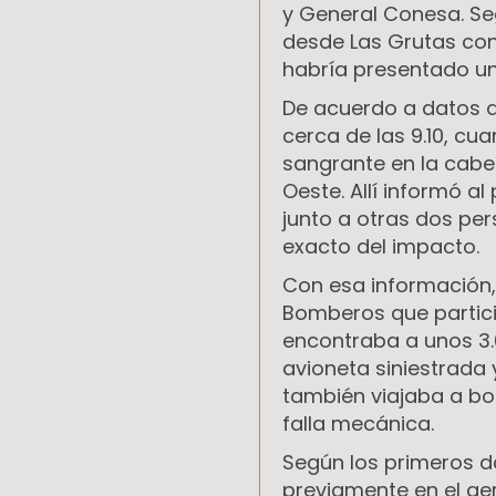
y General Conesa. Se
desde Las Grutas con
habría presentado u
De acuerdo a datos ap
cerca de las 9.10, c
sangrante en la cabez
Oeste. Allí informó a
junto a otras dos pe
exacto del impacto.
Con esa información, 
Bomberos que partici
encontraba a unos 3.
avioneta siniestrada
también viajaba a bo
falla mecánica.
Según los primeros d
previamente en el ae