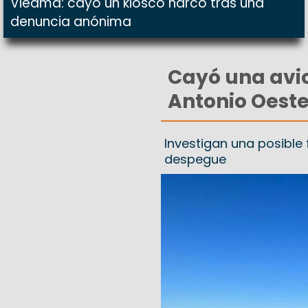
Viedma: cayó un kiosco narco tras una
denuncia anónima
Cayó una avio
Antonio Oest
Investigan una posible 
despegue