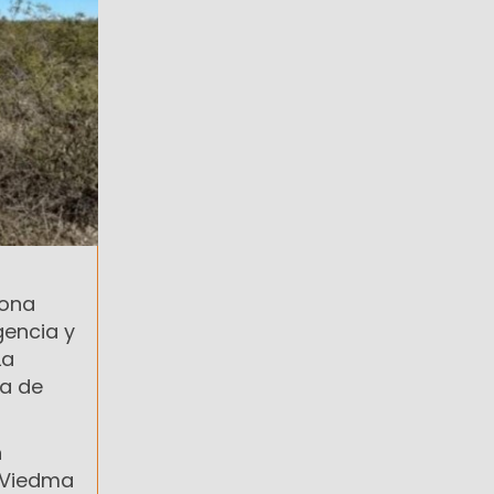
zona
gencia y
La
ia de
n
 Viedma