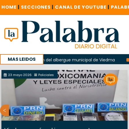
HOME
|
SECCIONES
|
CANAL DE YOUTUBE
|
PALAB
MAS LEIDOS
n la explosión del albergue municipal de Viedma
La Unesc
paña con un encuentro provincial en Roca
23 mayo 2026
Policiales