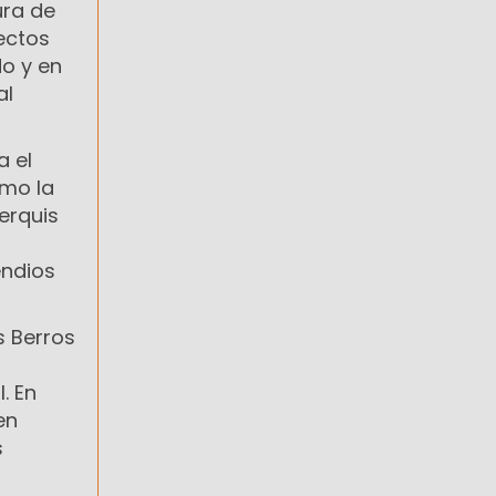
ura de
ectos
do y en
al
a el
omo la
erquis
endios
s Berros
. En
en
s