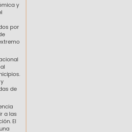
ómica y
l
dos por
de
 extremo
Nacional
al
icipios.
 y
das de
encia
r a las
ón. El
 una