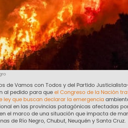
gro
vos de Vamos con Todos y del Partido Justicialist
n al pedido para que
el Congreso de la Nación tra
 ley que buscan declarar la emergencia
ambienta
onal en las provincias patagónicas afectadas por
, en el marco de una situación que impacta de ma
onas de Río Negro, Chubut, Neuquén y Santa Cruz.