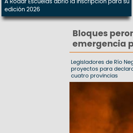
A Rodar Escuelas abrió la inscripción para su
edición 2026
Bloques peron
emergencia po
Legisladores de Río Ne
proyectos para declara
cuatro provincias