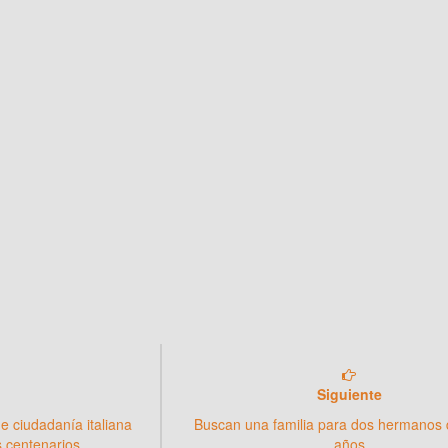
Siguiente
de ciudadanía italiana
Buscan una familia para dos hermanos 
os centenarios
años