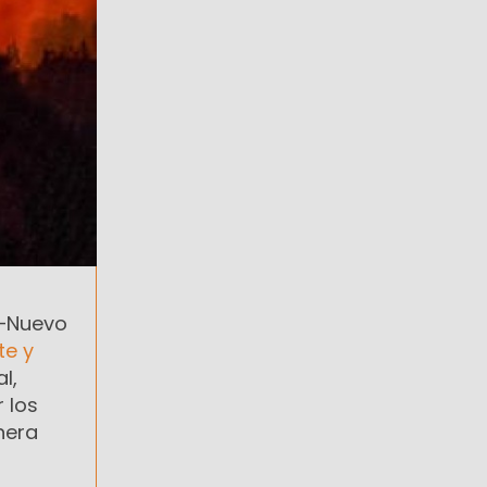
a–Nuevo
te y
l,
 los
nera