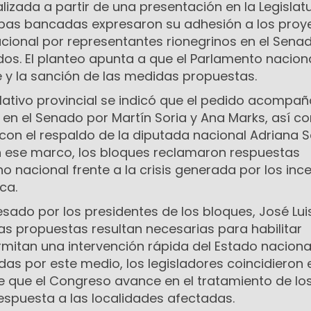
alizada a partir de una presentación en la Legislat
bas bancadas expresaron su adhesión a los proy
cional por representantes rionegrinos en el Sena
os. El planteo apunta a que el Parlamento nacion
 y la sanción de las medidas propuestas.
lativo provincial se indicó que el pedido acompañ
en el Senado por Martín Soria y Ana Marks, así c
 con el respaldo de la diputada nacional Adriana S
n ese marco, los bloques reclamaron respuestas
no nacional frente a la crisis generada por los inc
ca.
sado por los presidentes de los bloques, José Lui
as propuestas resultan necesarias para habilitar
mitan una intervención rápida del Estado nacional
as por este medio, los legisladores coincidieron 
de que el Congreso avance en el tratamiento de lo
espuesta a las localidades afectadas.