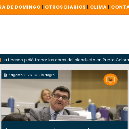
RA DE DOMINGO
|
OTROS DIARIOS
|
CLIMA
|
CONT
 pidió frenar las obras del oleoducto en Punta Colorada
7 agosto 2026
Río Negro