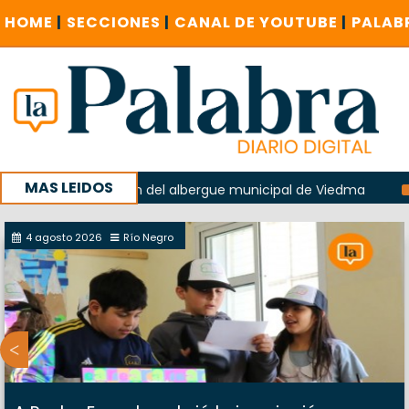
HOME
|
SECCIONES
|
CANAL DE YOUTUBE
|
PALAB
MAS LEIDOS
 la explosión del albergue municipal de Viedma
La Unesco
paña con un encuentro provincial en Roca
4 agosto 2026
Río Negro