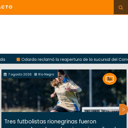
ACTO
Odarda reclamó la reapertura de la sucursal del Correo Argenti
7 agosto 2026
Río Negro
Tres futbolistas rionegrinas fueron