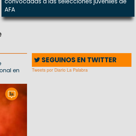
convocadas a las selecciones juveniles de
AFA
e
SEGUINOS EN TWITTER
e
onal en
Tweets por Diario La Palabra