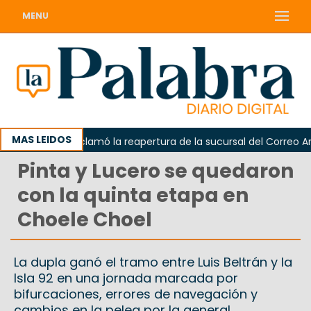
MENU
MAS LEIDOS
Odarda reclamó la reapertura de la sucursal del Correo Argent
Pinta y Lucero se quedaron
con la quinta etapa en
Choele Choel
La dupla ganó el tramo entre Luis Beltrán y la
Isla 92 en una jornada marcada por
bifurcaciones, errores de navegación y
cambios en la pelea por la general