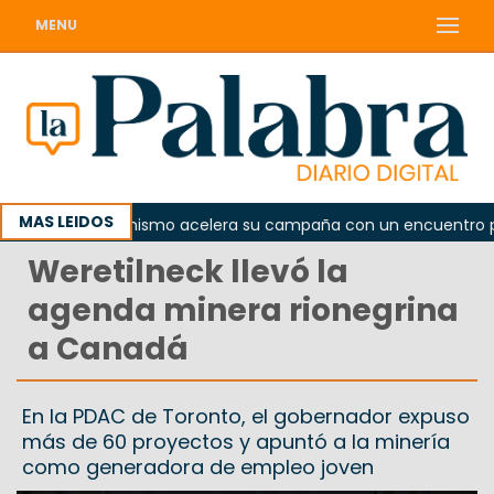
MENU
MAS LEIDOS
El peronismo acelera su campaña con un encuentro provinc
Weretilneck llevó la
agenda minera rionegrina
a Canadá
En la PDAC de Toronto, el gobernador expuso
más de 60 proyectos y apuntó a la minería
como generadora de empleo joven