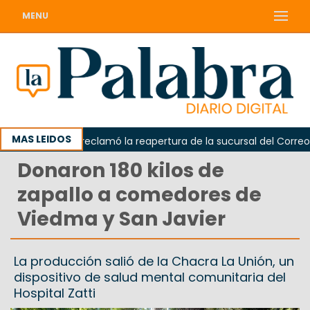
MENU
MAS LEIDOS
Odarda reclamó la reapertura de la sucursal del Correo Arg
Donaron 180 kilos de
zapallo a comedores de
Viedma y San Javier
La producción salió de la Chacra La Unión, un
dispositivo de salud mental comunitaria del
Hospital Zatti