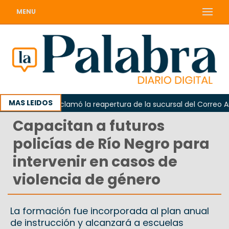
MENU
MAS LEIDOS
Odarda reclamó la reapertura de la sucursal del Correo Argent
Capacitan a futuros
policías de Río Negro para
intervenir en casos de
violencia de género
La formación fue incorporada al plan anual
de instrucción y alcanzará a escuelas