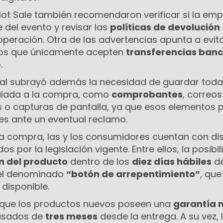
 Hot Sale también recomendaron verificar si la em
e del evento y revisar las
políticas de devolución
 operación. Otra de las advertencias apunta a evit
os que únicamente acepten
transferencias banc
.
ial subrayó además la necesidad de guardar toda
ulada a la compra, como
comprobantes
, correos
as o capturas de pantalla, ya que esos elementos
es ante un eventual reclamo.
a compra, las y los consumidores cuentan con dis
 por la legislación vigente. Entre ellos, la posibi
n del producto
dentro de los
diez días hábiles
de
 el denominado
“botón de arrepentimiento”
, que
 disponible.
que los productos nuevos poseen una
garantía 
 usados de
tres meses
desde la entrega. A su vez, 