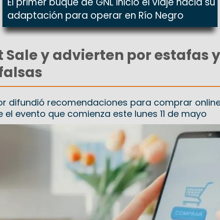
El primer buque de GNL inició el viaje hacia su
adaptación para operar en Río Negro
 Sale y advierten por estafas 
falsas
r difundió recomendaciones para comprar onlin
 el evento que comienza este lunes 11 de mayo