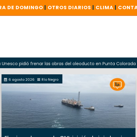
RA DE DOMINGO
|
OTROS DIARIOS
|
CLIMA
|
CONT
dió frenar las obras del oleoducto en Punta Colorada
Oda
6 agosto 2026
Río Negro