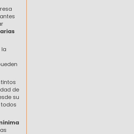
presa
antes
ar
arias
 la
 pueden
tintos
lidad de
sde su
 todos
mínima
las