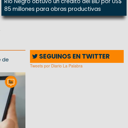
Río Negro obtuvo un crédito del BID por US$
85 millones para obras productivas
y
SEGUINOS EN TWITTER
e de
Tweets por Diario La Palabra