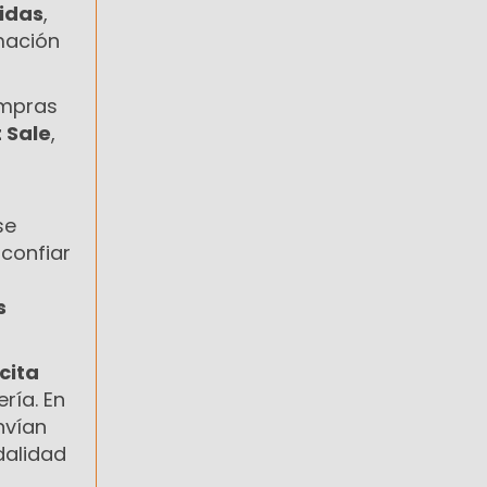
cidas
,
mación
ompras
t Sale
,
se
confiar
s
cita
ría. En
nvían
dalidad