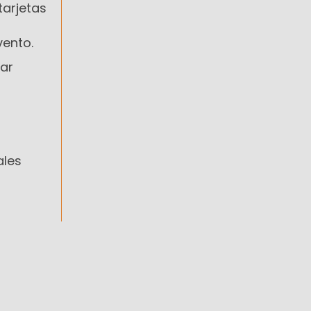
tarjetas
vento.
ar
ales