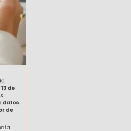
de
s
13 de
as
e
datos
or de
enta