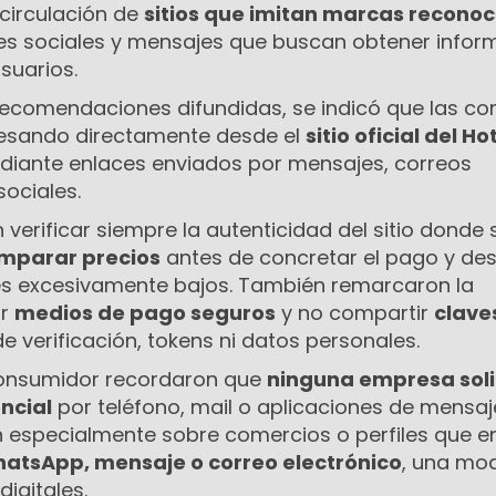
 circulación de
sitios que imitan marcas recono
edes sociales y mensajes que buscan obtener infor
usuarios.
s recomendaciones difundidas, se indicó que las c
resando directamente desde el
sitio oficial del Ho
diante enlaces enviados por mensajes, correos
sociales.
erificar siempre la autenticidad del sitio donde 
mparar precios
antes de concretar el pago y des
es excesivamente bajos. También remarcaron la
ar
medios de pago seguros
y no compartir
clave
de verificación, tokens ni datos personales.
onsumidor recordaron que
ninguna empresa soli
ncial
por teléfono, mail o aplicaciones de mensaje
on especialmente sobre comercios o perfiles que e
hatsApp, mensaje o correo electrónico
, una mo
digitales.