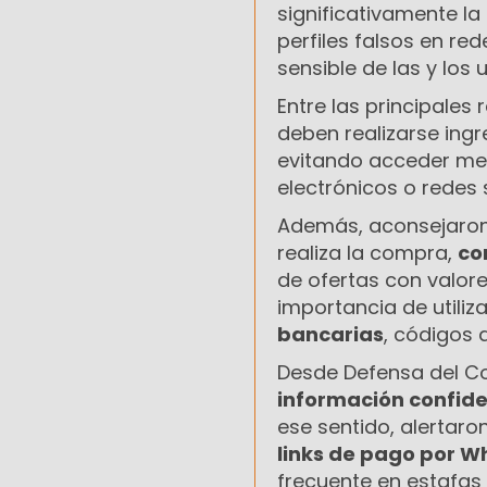
significativamente la
perfiles falsos en r
sensible de las y los 
Entre las principale
deben realizarse ing
evitando acceder me
electrónicos o redes 
Además, aconsejaron v
realiza la compra,
co
de ofertas con valor
importancia de utiliz
bancarias
, códigos 
Desde Defensa del C
información confide
ese sentido, alertar
links de pago por W
frecuente en estafas 