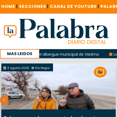
HOME
|
SECCIONES
|
CANAL DE YOUTUBE
|
PALAB
MAS LEIDOS
 explosión del albergue municipal de Viedma
La Unesco pi
a con un encuentro provincial en Roca
3 agosto 2026
Río Negro