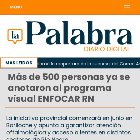
MENU
MAS LEIDOS
Odarda reclamó la reapertura de la sucursal del Correo Argent
Más de 500 personas ya se
anotaron al programa
visual ENFOCAR RN
La iniciativa provincial comenzará en junio en
Bariloche y apunta a garantizar atención
oftalmológica y acceso a lentes en distintos
sectores de Río Negro