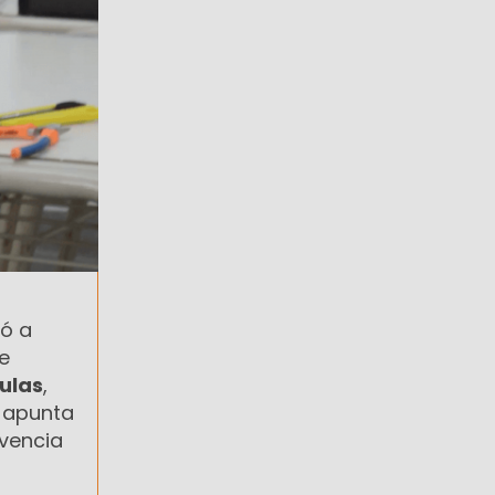
ó a
e
aulas
,
e apunta
vencia