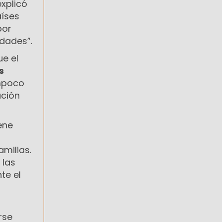
explicó
aíses
por
ldades”.
ue el
s
ampoco
ación
ene
milias.
 las
te el
rse