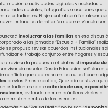
formación o actividades digitales vinculadas al
 para redes sociales, fotografías o acciones que 
entre estudiantes. El eje central será fortalecer a
over instancias de reflexión sobre el vínculo con 
 buscará
involucrar a las familias
en esa discusió
corporado a las jornadas “Escuela + Familia” real
e se propuso revisar acuerdos institucionales so
ofundizar el trabajo conjunto entre hogares y escu
e atraviesa la propuesta oficial es el
impacto de 
 convivencia escolar. Desde Educación señalaron 
e conflicto que aparecen en las aulas tienen orig
les
previas. En ese sentido, Quezada sostuvo que 
 con estudiantes sobre
criterios de uso, exposició
inculación
, evitando caer en prácticas virales o
 repercutan dentro de las escuelas.
ó además que “Pausa Digital” no busca “
demoniza