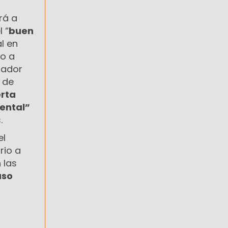
rá a
 “
buen
l en
lo a
lador
 de
rta
ental”
.
el
rio a
 las
uso