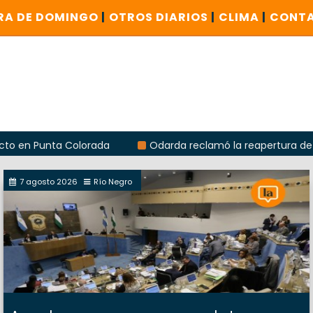
RA DE DOMINGO
|
OTROS DIARIOS
|
CLIMA
|
CONT
a Colorada
Odarda reclamó la reapertura de la sucursal 
7 agosto 2026
Río Negro