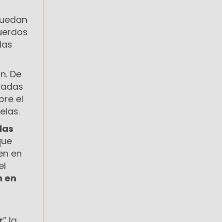
puedan
cuerdos
las
n. De
izadas
bre el
elas.
las
que
en en
el
n en
r
” la