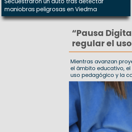
Secuestraron un auto tras detectar
maniobras peligrosas en Viedma
“Pausa Digita
regular el uso
Mientras avanzan proyec
el ámbito educativo, e
uso pedagógico y la co