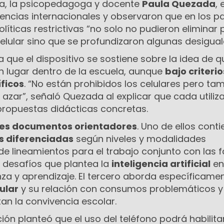
ea, la psicopedagoga y docente
Paula Quezada
, 
encias internacionales y observaron que en los p
líticas restrictivas “no solo no pudieron eliminar 
elular sino que se profundizaron algunas desigua
a que el dispositivo se sostiene sobre la idea de q
n lugar dentro de la escuela, aunque
bajo criterio
ficos
. “No están prohibidos los celulares pero t
l azar”, señaló Quezada al explicar que cada utiliz
ropuestas didácticas concretas.
res documentos orientadores
. Uno de ellos conti
 diferenciadas
según niveles y modalidades
 lineamientos para el trabajo conjunto con las fa
s desafíos que plantea la
inteligencia artificial
en
za y aprendizaje. El tercero aborda específicamen
ular
y su relación con consumos problemáticos y
an la convivencia escolar.
ón planteó que el uso del teléfono podrá habilita