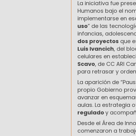
La iniciativa fue pre
Humanos bajo el no
implementarse en esc
uso
” de las tecnolog
infancias, adolescenc
dos proyectos
que es
Luis Ivancich
, del b
celulares en establec
Scavo
, de CC ARI C
para retrasar y orden
La aparición de “Pau
propio Gobierno prov
avanzar en esquemas 
aulas. La estrategia 
regulado
y acompaña
Desde el Área de Inno
comenzaron a trabaja