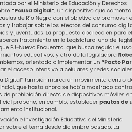
sentada por el Ministerio de Educación y Derechos
mbre
“Pausa Digital”
, un dispositivo que comenza
uelas de Río Negro con el objetivo de promover el
ías y trabajar sobre los efectos del consumo digita
ias y juventudes. La propuesta aparece en parale
peran tratamiento en la Legislatura: uno del legis
loque PJ-Nuevo Encuentro, que busca regular el uso
imientos educativos; y otro de la legisladora
Robe
ambiemos, orientado a implementar un
“Pacto Par
ar el acceso intensivo a celulares y redes sociales
sa Digital” también marca un movimiento dentro d
incial, que hasta ahora se había mostrado contra
de prohibición directa de dispositivos móviles en
oficial propone, en cambio, establecer
pautas de 
miento institucional.
vación e Investigación Educativa del Ministerio
r sobre el tema desde diciembre pasado. La