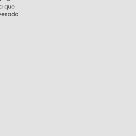
ra que
avesado