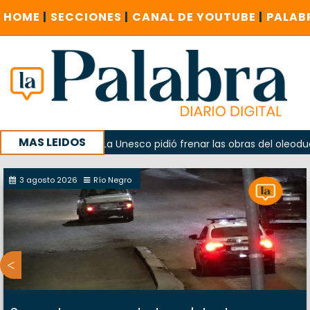
HOME
|
SECCIONES
|
CANAL DE YOUTUBE
|
PALAB
MAS LEIDOS
a
La Unesco pidió frenar las obras del oleoducto en Punt
3 agosto 2026
Río Negro