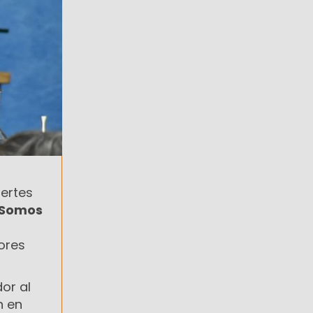
ertes
 Somos
ores
or al
n en