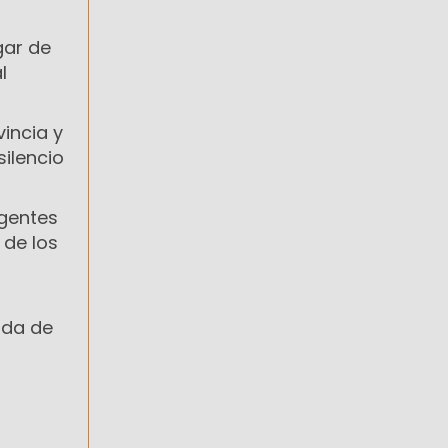
gar de
l
vincia y
silencio
igentes
 de los
nda de