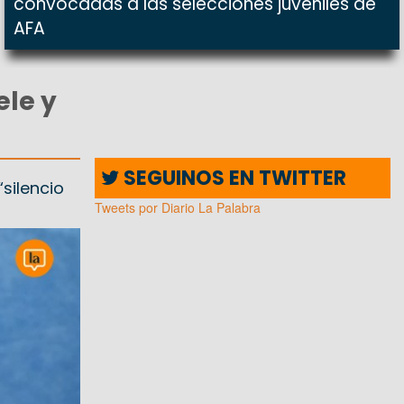
convocadas a las selecciones juveniles de
AFA
ele y
SEGUINOS EN TWITTER
silencio
Tweets por Diario La Palabra