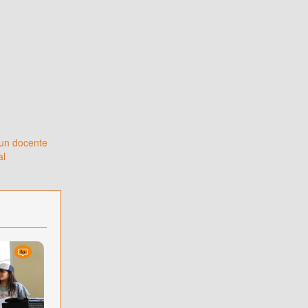
 un docente
al