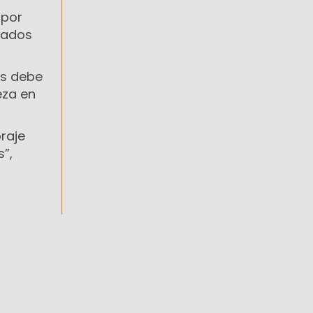
por
egados
es debe
eza en
raje
”,