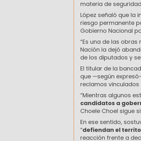
materia de seguridad 
López señaló que la i
riesgo permanente par
Gobierno Nacional por
“Es una de las obras 
Nación la dejó abando
de los diputados y se
El titular de la banca
que —según expresó— 
reclamos vinculados a
“Mientras algunos e
candidatos a gobe
Choele Choel sigue s
En ese sentido, sostu
“
defiendan el territo
reacción frente a de