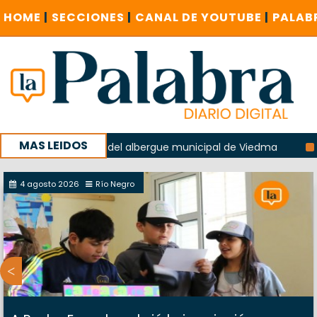
HOME
|
SECCIONES
|
CANAL DE YOUTUBE
|
PALAB
MAS LEIDOS
 la explosión del albergue municipal de Viedma
La Unesco
paña con un encuentro provincial en Roca
4 agosto 2026
Río Negro