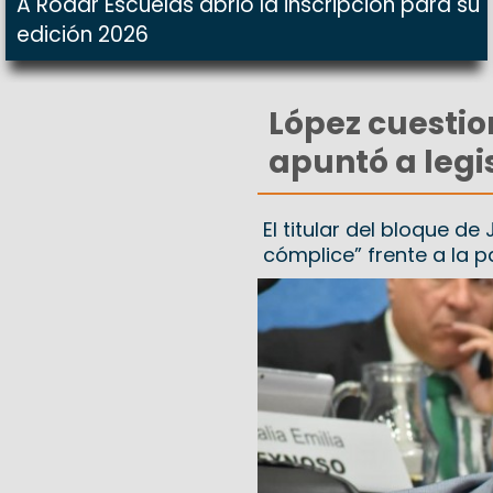
A Rodar Escuelas abrió la inscripción para su
edición 2026
López cuestio
apuntó a legi
El titular del bloque d
cómplice” frente a la p