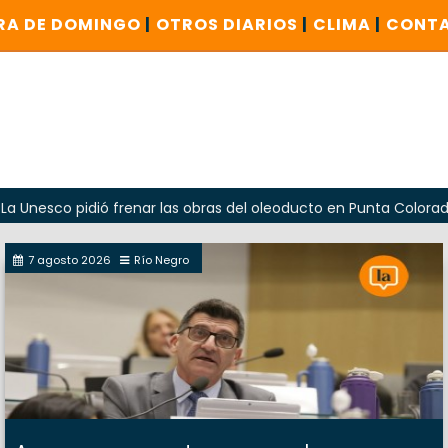
RA DE DOMINGO
|
OTROS DIARIOS
|
CLIMA
|
CONT
 pidió frenar las obras del oleoducto en Punta Colorada
7 agosto 2026
Río Negro