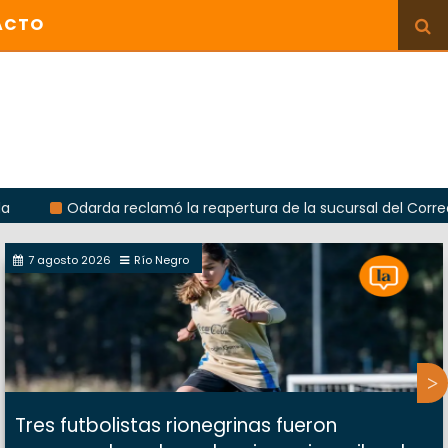
ACTO
Odarda reclamó la reapertura de la sucursal del Correo Argentin
7 agosto 2026
Río Negro
Tres futbolistas rionegrinas fueron