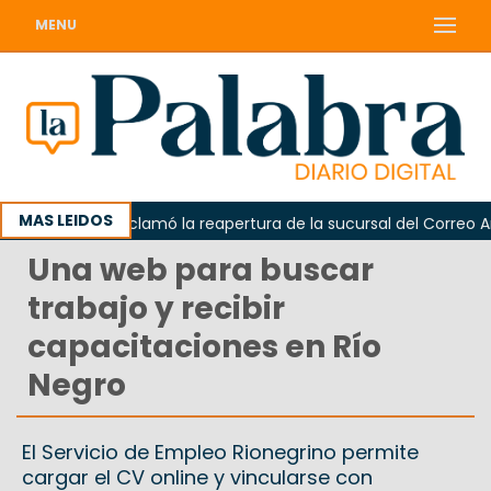
MENU
MAS LEIDOS
Odarda reclamó la reapertura de la sucursal del Correo Argen
Una web para buscar
trabajo y recibir
capacitaciones en Río
Negro
El Servicio de Empleo Rionegrino permite
cargar el CV online y vincularse con