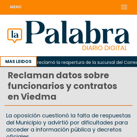
MENU
MAS LEIDOS
Odarda reclamó la reapertura de la sucursal del Correo Ar
Reclaman datos sobre
funcionarios y contratos
en Viedma
La oposición cuestionó la falta de respuestas
del Municipio y advirtió por dificultades para
acceder a información pública y decretos
oficiales