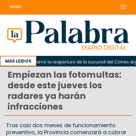
MENU
MAS LEIDOS
Odarda reclamó la reapertura de la sucursal del Correo Argent
Empiezan las fotomultas:
desde este jueves los
radares ya harán
infracciones
Tras casi dos meses de funcionamiento
preventivo, la Provincia comenzará a cobrar