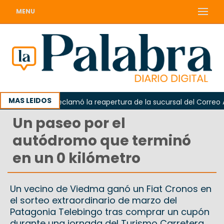
MENU
MAS LEIDOS
Odarda reclamó la reapertura de la sucursal del Correo Arge
Un paseo por el
autódromo que terminó
en un 0 kilómetro
Un vecino de Viedma ganó un Fiat Cronos en
el sorteo extraordinario de marzo del
Patagonia Telebingo tras comprar un cupón
durante una jornada del Turismo Carretera