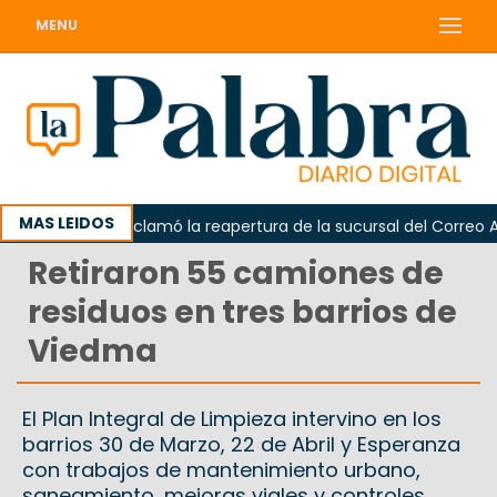
MENU
MAS LEIDOS
Odarda reclamó la reapertura de la sucursal del Correo Argent
Retiraron 55 camiones de
residuos en tres barrios de
Viedma
El Plan Integral de Limpieza intervino en los
barrios 30 de Marzo, 22 de Abril y Esperanza
con trabajos de mantenimiento urbano,
saneamiento, mejoras viales y controles