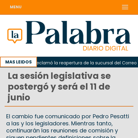
MENU
MAS LEIDOS
Odarda reclamó la reapertura de la sucursal del Correo Arge
La sesión legislativa se
postergó y será el 11 de
junio
El cambio fue comunicado por Pedro Pesatti
a las y los legisladores. Mientras tanto,
continuarán las reuniones de comisión y
siguen pendientes definiciones sobre la