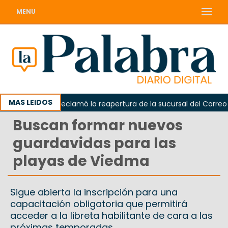
MENU
MAS LEIDOS
Odarda reclamó la reapertura de la sucursal del Correo Arge
Buscan formar nuevos
guardavidas para las
playas de Viedma
Sigue abierta la inscripción para una
capacitación obligatoria que permitirá
acceder a la libreta habilitante de cara a las
próximas temporadas