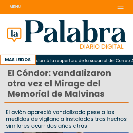
MENU
MAS LEIDOS
Odarda reclamó la reapertura de la sucursal del Correo Argen
El Cóndor: vandalizaron
otra vez el Mirage del
Memorial de Malvinas
El avión apareció vandalizado pese a las
medidas de vigilancia instaladas tras hechos
similares ocurridos años atrás