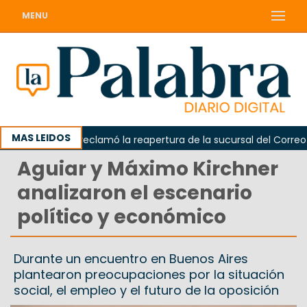
MENU
MAS LEIDOS
Odarda reclamó la reapertura de la sucursal del Correo Arg
Aguiar y Máximo Kirchner
analizaron el escenario
político y económico
Durante un encuentro en Buenos Aires
plantearon preocupaciones por la situación
social, el empleo y el futuro de la oposición