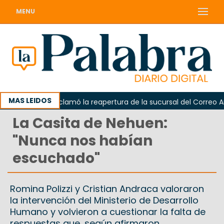
MENU
MAS LEIDOS
Odarda reclamó la reapertura de la sucursal del Correo Argent
La Casita de Nehuen:
"Nunca nos habían
escuchado"
Romina Polizzi y Cristian Andraca valoraron
la intervención del Ministerio de Desarrollo
Humano y volvieron a cuestionar la falta de
respuestas que, según afirmaron,