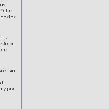
las
 Entre
r costos
éano
 primer
nte
a
erencia
al
s y por