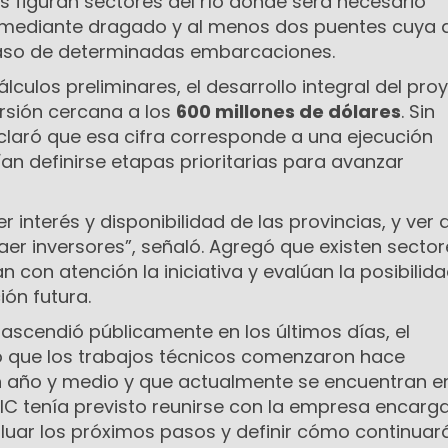
los figuran sectores del río donde será necesario
 mediante dragado y al menos dos puentes cuya a
paso de determinadas embarcaciones.
lculos preliminares, el desarrollo integral del pro
rsión cercana a los
600 millones de dólares
. Sin
laró que esa cifra corresponde a una ejecución
n definirse etapas prioritarias para avanzar
r interés y disponibilidad de las provincias, y ver
er inversores”, señaló. Agregó que existen sector
 con atención la iniciativa y evalúan la posibilid
ión futura.
ascendió públicamente en los últimos días, el
ó que los trabajos técnicos comenzaron hace
año y medio y que actualmente se encuentran e
IC tenía previsto reunirse con la empresa encarg
luar los próximos pasos y definir cómo continuará