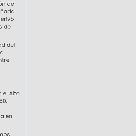
ión de
añada
derivó
s de
ad del
ra
ntre
el Alto
50.
ra en
umos