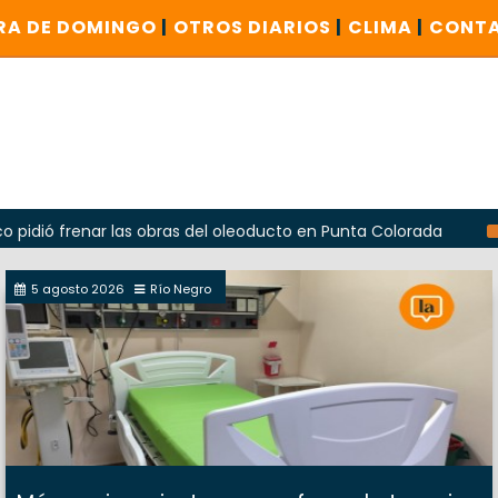
RA DE DOMINGO
|
OTROS DIARIOS
|
CLIMA
|
CONT
nar las obras del oleoducto en Punta Colorada
Odarda rec
5 agosto 2026
Río Negro