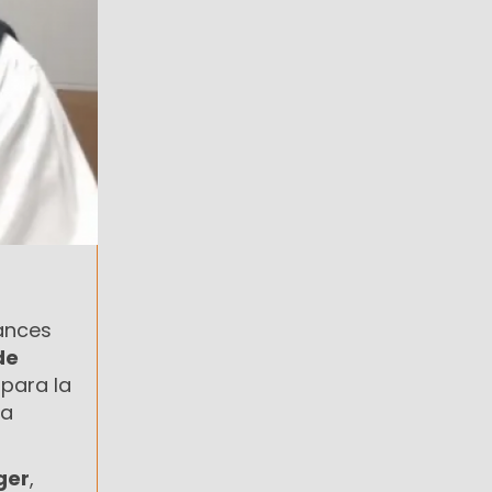
vances
de
 para la
ra
ger
,