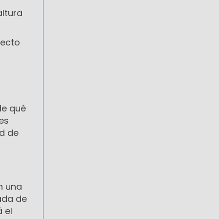
ltura
yecto
 de qué
es
ad de
n una
ada de
 el