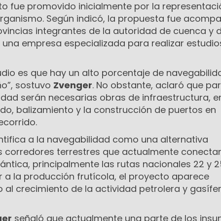
to fue promovido inicialmente por la representac
organismo. Según indicó, la propuesta fue acomp
rovincias integrantes de la autoridad de cuenca y 
e una empresa especializada para realizar estudio
udio es que hay un alto porcentaje de navegabilid
ño”, sostuvo
Zvenger
. No obstante, aclaró que pa
idad serán necesarias obras de infraestructura, e
do, balizamiento y la construcción de puertos en
ecorrido.
dentifica a la navegabilidad como una alternativa
 corredores terrestres que actualmente conectan 
lántica, principalmente las rutas nacionales 22 y 2
 a la producción frutícola, el proyecto aparece
al crecimiento de la actividad petrolera y gasífe
ger
señaló que actualmente una parte de los ins