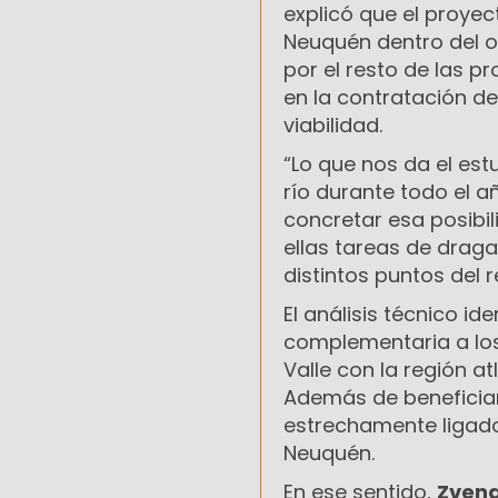
explicó que el proyec
Neuquén dentro del 
por el resto de las p
en la contratación d
viabilidad.
“Lo que nos da el est
río durante todo el a
concretar esa posibil
ellas tareas de draga
distintos puntos del r
El análisis técnico i
complementaria a los
Valle con la región at
Además de beneficiar
estrechamente ligado 
Neuquén.
En ese sentido,
Zven