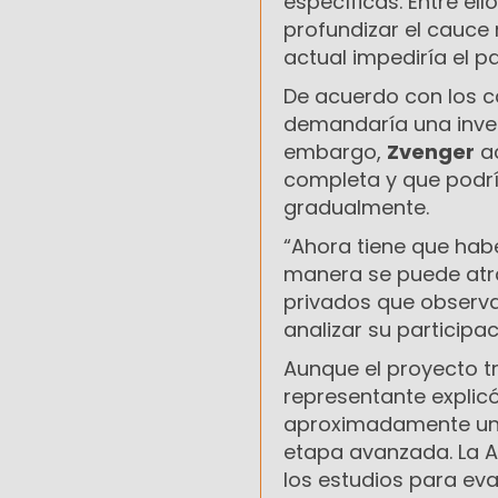
específicas. Entre el
profundizar el cauce
actual impediría el 
De acuerdo con los cá
demandaría una inve
embargo,
Zvenger
ac
completa y que podría
gradualmente.
“Ahora tiene que habe
manera se puede atra
privados que observan
analizar su participac
Aunque el proyecto tr
representante explic
aproximadamente un 
etapa avanzada. La A
los estudios para eva