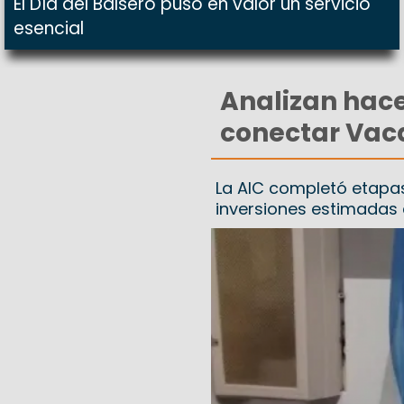
El Día del Balsero puso en valor un servicio
esencial
Analizan hace
conectar Vac
La AIC completó etapas
inversiones estimadas 