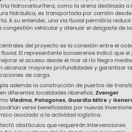
ustria hidrocarburífera, como la arena destinada a 
ura hidráulica, es transportada por camión desde
a. A su entender, una vía fluvial permitiría reduci
la congestión vehicular y atenuar el desgaste de la
centrales del proyecto es la conexión entre el oc
 fluvial. El representante bonaerense indicó que el
mejorar el acceso desde el mar al río Negro media
n alcanzar mayores profundidades y garantizar l
caciones de carga.
la además la construcción de puertos de transf
 en diferentes localidades ribereñas.
Zvenger
como
Viedma
,
Patagones
,
Guardia Mitre
y
Gener
, podrían verse beneficiadas por nuevas inversione
ico asociado a la actividad logística.
etectó obstáculos que requerirán intervenciones