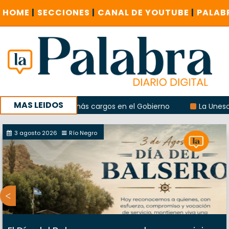
HOME
|
SECCIONES
|
CANAL DE YOUTUBE
|
PALAB
MAS LEIDOS
 pero con más cargos en el Gobierno
La Unesco pidió fre
sión del albergue municipal de Viedma
3 agosto 2026
Río Negro