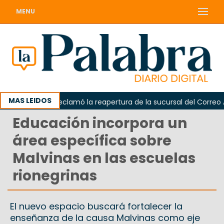
MENU
MAS LEIDOS
Odarda reclamó la reapertura de la sucursal del Correo Arge
Educación incorpora un
área específica sobre
Malvinas en las escuelas
rionegrinas
El nuevo espacio buscará fortalecer la
enseñanza de la causa Malvinas como eje